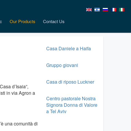
c
Our Products
Contact Us
Casa Daniele a Haifa
Gruppo giovani
Casa di riposo Luckner
Casa d’Isaia”,
sti in via Agron a
Centro pastorale Nostra
Signora Donna di Valore
a Tel Aviv
c’è una comunità di