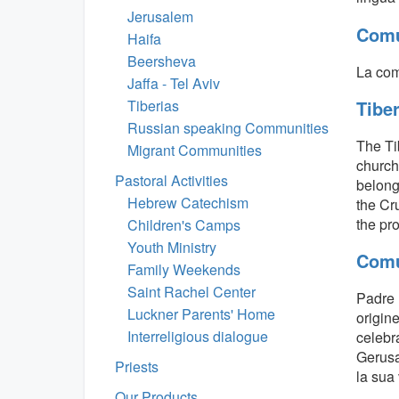
Jerusalem
Comu
Haifa
Beersheva
La com
Jaffa - Tel Aviv
Tiberias
Tibe
Russian speaking Communities
The Ti
Migrant Communities
church 
Pastoral Activities
belongs
Hebrew Catechism
the Cr
the pr
Children's Camps
Youth Ministry
Comun
Family Weekends
Saint Rachel Center
Padre 
Luckner Parents' Home
origine
Interreligious dialogue
celebra
Gerusa
Priests
la sua 
Our Products