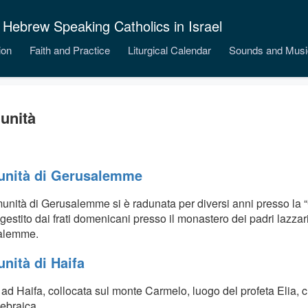
 Hebrew Speaking Catholics in Israel
ion
Faith and Practice
Liturgical Calendar
Sounds and Musi
unità
nità di Gerusalemme
unità di Gerusalemme si è radunata per diversi anni presso la “
gestito dai frati domenicani presso il monastero dei padri lazzari
alemme.
nità di Haifa
ad Haifa, collocata sul monte Carmelo, luogo del profeta Elia, 
 ebraica.