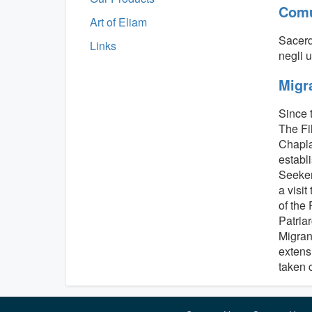
Comu
Art of Eliam
Sacerd
Links
negli u
Migr
Since 
The Fi
Chapla
establ
Seeker
a visi
of the 
Patria
Migran
extens
taken 