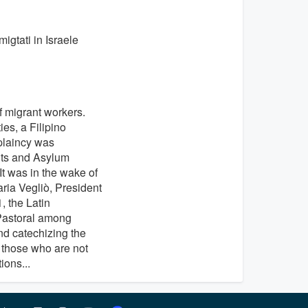
igtati in Israele
f migrant workers.
es, a Filipino
plaincy was
ants and Asylum
It was in the wake of
ria Vegliò, President
, the Latin
 Pastoral among
nd catechizing the
y those who are not
ions...