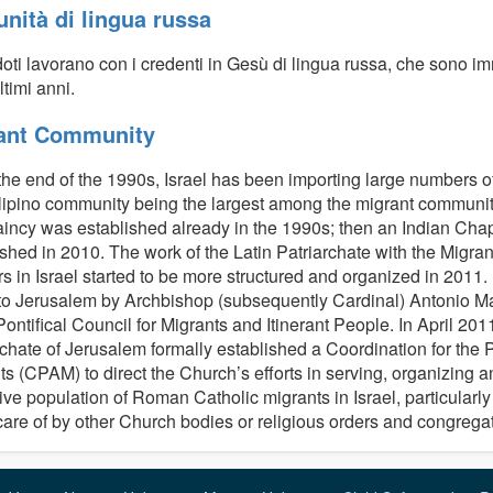
nità di lingua russa
oti lavorano con i credenti in Gesù di lingua russa, che sono imm
ltimi anni.
ant Community
the end of the 1990s, Israel has been importing large numbers o
lipino community being the largest among the migrant communiti
incy was established already in the 1990s; then an Indian Cha
ished in 2010. The work of the Latin Patriarchate with the Migr
s in Israel started to be more structured and organized in 2011. 
t to Jerusalem by Archbishop (subsequently Cardinal) Antonio Ma
Pontifical Council for Migrants and Itinerant People. In April 2011
rchate of Jerusalem formally established a Coordination for the
ts (CPAM) to direct the Church’s efforts in serving, organizing a
ive population of Roman Catholic migrants in Israel, particularl
care of by other Church bodies or religious orders and congregat