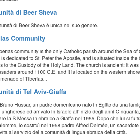
nità di Beer Sheva
unità di Beer Sheva è unica nel suo genere.
rias Community
berias community is the only Catholic parish around the Sea of 
is dedicated to St. Peter the Apostle, and is situated inside th
 to the Custody of the Holy Land. The church is ancient: It was o
usaders around 1100 C.E. and it is located on the western shore 
omenade of Tiberias...
ità di Tel Aviv-Giaffa
Bruno Hussar, un padre domenicano nato in Egitto da una famigl
 ungherese ed arrivato in Israele all’inizio degli anni Cinquanta, 
re la S.Messa in ebraico a Giaffa nel 1955. Dopo che lui si fu tr
lemme, lo sostituì nel 1958 padre Alfred Delmée, un sacerdote
vita al servizio della comunità di lingua ebraica della città.