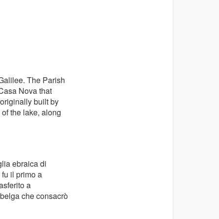
Galilee. The Parish
e Casa Nova that
riginally built by
of the lake, along
ia ebraica di
fu il primo a
asferito a
 belga che consacrò