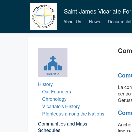
Saint James Vicariate For
About Us
News
Documentat
Com
Comu
Vicariate
History
La com
Our Founders
centro 
Chronology
Gerus
Vicariate's History
Comu
Righteous among the Nations
Communities and Mass
Anche 
Schedules
lingua