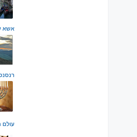
אשא עי
רנסנס 
עולם ה