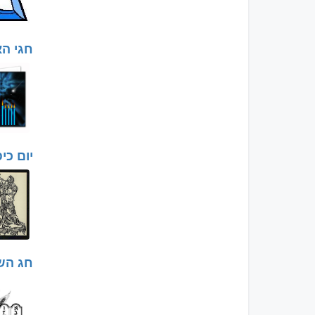
חגי הא
יום כי
חג הש