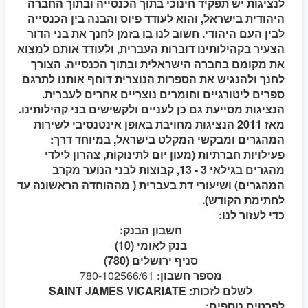
לנציגות יש תפקיד חינוכי בתוך הכנסייה ובתוך החברה
היהודית בישראל, והוא לעודד פיוס והבנה בין הכנסייה
לבין העם היהודי. חשוב לנו בו בזמן לחנך את בני הדור
הצעיר בקהילותינו דוברות העברית, ולעודד אותם למצוא
את מקומם בחברה הישראלית ובתוך הכנסייה. הצורך
לחנך ולהנגיש את הספרות הנוצרית דוחף אותנו לתרגם
ספרים ליטורגיים וחומרים נוצריים אחרים לעברית.
הנציגות מסייעת גם כן לעניים ולקשישים בני קהילותינו.
מאז 2011 הנציגות מחויבת באופן אינטנסיבי לשירות
המהגרים ומבקשי המקלט בישראל, במיוחד דרך:
פעילויות חברתיות (מעון יום לתינוקות, צהרון לילדי
מהגרים בגילאי 3 - 13, קבוצות לבני הנוער מקרב
המהגרים) ושיעורי דת בעברית ( מההוחדה הראשונה עד
לחתימת הקודש).
כדי לעזור לנו:
חשבון הבנק:
בנק לאומי (10)
סניף ירושלים (780)
מספר חשבון:
780-102566/61
לשלם לזכות: SAINT JAMES VICARIATE
לפרטים נוספים: