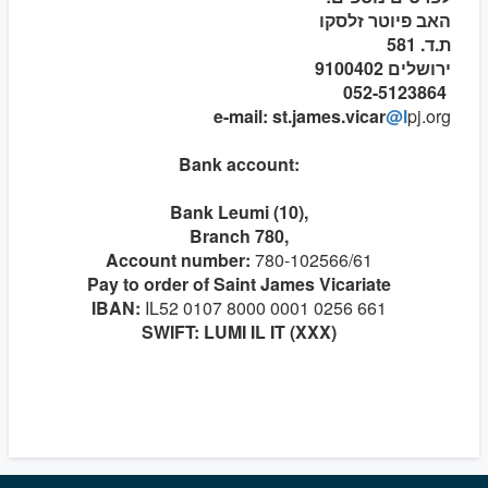
האב פיוטר זלסקו
ת.ד. 581
ירושלים 9100402
052-5123864
e-mail: st.james.vicar
@l
pj.org
Bank account:
Bank Leumi (10),
Branch 780,
Account number:
780-102566/61
Pay to order of Saint James Vicariate
IBAN:
IL52 0107 8000 0001 0256 661
SWIFT: LUMI IL IT (XXX)