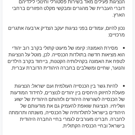
הנציגות פעילים מאד בשירות פסטורלי וחינוכי לילדיהם
דוברי העברית של מהגרים ומבקשי מקלט הפזורים ברחבי
הארץ.
נכון להיום, עמודים בפני נציגות יעקב הצדיק ארבעה אתגרים
מרכזיים:
מסירת האמונה: קיומו של מיעוט קתולי בקרב רוב יהודי
הוא מציאות חדשה בתולדות הכנסייה. לכן, מוטל על הנציגות
לטפח את האמונה בקהילותיה הקטנות, בייחוד בקרב הילדים
והנוער, שחיים ומשולבים בחברה היהודית הדוברת עברית.
להיות גשר בין הכנסייה העולמית ועם ישראל: הנציגות
פועלת לחיזוק היחסים בין יהודים לנוצרים, לחידוד המודעות
של הכנסייה לשורשיה היהודים ולזהותם היהודית של ישוע
ושליחיו. הנציגות שואפת להעמיק גם את מודעותם של
היהודים בישראל לתולדותיה של הכנסייה, משנתה ותרומתה
לחברה. חברינו מעורבים לגמרי בחיי החברה היהודית
בישראל ובחיי הכנסיה הקתולית.