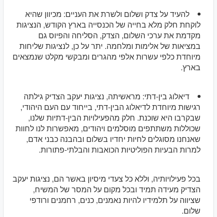
להעיד על צדק ושלום ולשרת את העניים: מכיוון שהיא
לוקחת חלק מלא בחייה של הכנסייה בארץ הקודש, הנציגות
מקדמת את ערכי השלום, הצדק, הסליחה והפיוס גם
במציאות של אלימות ומלחמה. יתר על כן, לנציגות שליחות
מיוחדת כלפי עשרות אלפי מהגרים ומבקשי מקלט שנמצאים
בארץ.
דיאלוג בין-דתי: מראשיתה, נציגות יעקב הצדיק גילתה
רגישות מיוחדת לדיאלוג הבין-דתי, בייחוד עם העם היהודי,
שבקרבו היא שוכנת. חלק מהפעילויות הבין-דתיות שלנו,
שכוללות משתתפים מוסלמים ויהודים, מאפשרות לנו לחוות
שאנחנו מסוגלים לחיות יחדיו בשלום ובהבנה כבני אדם,
למרות הבעיות הפוליטיות הכואבות והבלתי-פתורות.
בכל פעילויותיה, וללא כל צעדי מיסיון באשר הם, נציגות יעקב
הצדיק מעידה תמיד ובכל מקום על המסר של המשיח,
שציווה על תלמידיו להיות נאמנים, כנים, רחמנים ורודפי
שלום.