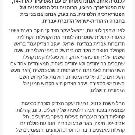
לכנסיה אחת. אנחנו מאוחדים עם האפיפיור לאו ה-14,
עם הפטריארך, נציגיו, הכוהנים וכל המאמינים של
הפטריארכיה הלטינית. בה בעת, אנחנו גם בני בית
בחברה היהודית-ישראל הדוברת עברית.
לפני שהפך לנציגות, "מפעל יעקב הצדיק" הוקם בשנת 1955
כאגודה קתולית שמטרתה לפתח את הקהילות הקתולית
הדוברות עברית במדינת ישראל. יעקב הצדיק עמד בראש
הקהילה הנוצרית הקדומה בירושלים בימי השליחים. שעה
ששמר על זהותו כיהודי אדוק, הוא פעל להקמת קהילה
שחברים בה יהודים ולא-יהודים כאחת, המאוחדים אחד עם
השני הודות לאמונתם המשותפת בישוע כמשיח (ראה מעשי
השליחים ט"ו). על פי המסורת, הוא מת על קידוש השם
בשנת 62 לספירה. יעקב הצדיק הוא הקדוש המגן של
הגמוניית ירושלים.
החל משנת 2013, נציגות יעקב הצדיק מוכרת כנציגות
עצמאית בפטריאכיה הלטינית של ירושלים. כיום, קהילות
קתוליות דוברות עברית פעילות בעיקר בירושלים, תל
אביב-יפו, חיפה, באר שבע וטבריה. הנציגות כוללת גם
קהילות מאמינים דוברות רוסית. הכוהנים והמאמינים של