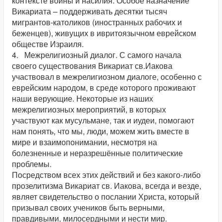
контексте войны и насилия. Особое назначение
Викариата – поддерживать десятки тысяч
мигрантов-католиков (иностранных рабочих и
беженцев), живущих в ивритоязычном еврейском
обществе Израиля.
4. Межрелигиозный диалог. С самого начала
своего существования Викариат св.Иакова
участвовал в межрелигиозном диалоге, особенно с
еврейским народом, в среде которого проживают
наши верующие. Некоторые из наших
межрелигиозных мероприятий, в которых
участвуют как мусульмане, так и иудеи, помогают
нам понять, что мы, люди, можем жить вместе в
мире и взаимопонимании, несмотря на
болезненные и неразрешённые политические
проблемы.
Посредством всех этих действий и без какого-либо
прозелитизма Викариат св. Иакова, всегда и везде,
являет свидетельство о послании Христа, который
призывал своих учеников быть верными,
правдивыми, милосердными и нести мир.