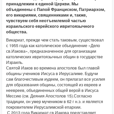
принадлежим к единой Церкви. Мы
объединены с Папой Франциском, Патриархом,
его викариями, священниками и, также,
чувствуем себя неотъемлемой частью
израильского еврейского ивритоязычного
общества.
Викариат, прежде чем стать таковым, существовал
с 1955 года как католическое объединение «Дело
св.Иакова», предназначенное для организации
католических ивритоязычных общин в государстве
Израиль.
Святой Иаков во времена апостолов был главой
общины учеников Иисуса в Иерусалиме. Будучи
сам благочестивым иудеем, он прилагал все усилия
для образования общины, состоящей из евреев и
неевреев, объединенных общей верой в Иисуса
Мессию (см. Деяния Апостолов 15).Согласно
традиции, он умер мучеником в 62 г н.э. и является
покровителем Иерусалимской епархии.
С 2013 года Викариат св.Иакова представляет