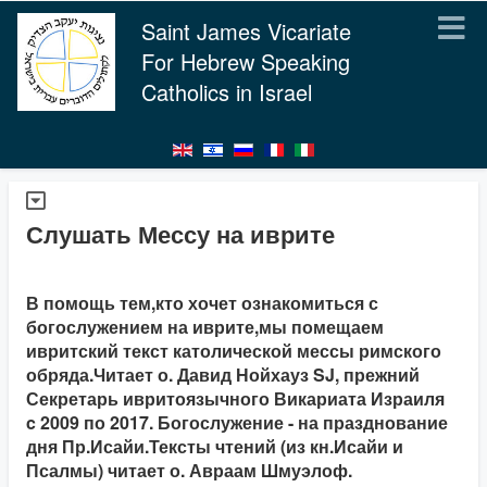
Saint James Vicariate
For Hebrew Speaking
Catholics in Israel
Слушать Мессу на иврите
В помощь тем,кто хочет ознакомиться с
богослужением на иврите,мы помещаем
ивритский текст католической мессы римского
обряда.Читает о. Давид Нойхауз SJ, прежний
Секретарь ивритоязычного Викариата Израиля
c 2009 по 2017. Богослужение - на празднование
дня Пр.Исайи.Тексты чтений (из кн.Исайи и
Псалмы) читает о. Авраам Шмуэлоф.