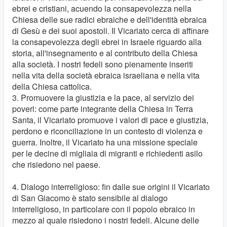
ebrei e cristiani, acuendo la consapevolezza nella
Chiesa delle sue radici ebraiche e dell'identità ebraica
di Gesù e dei suoi apostoli.
Il Vicariato cerca di affinare
la consapevolezza degli ebrei in Israele riguardo alla
storia, all'insegnamento e al contributo della Chiesa
alla società.
I nostri fedeli sono pienamente inseriti
nella vita della società ebraica israeliana e nella vita
della Chiesa cattolica.
3. Promuovere la giustizia e la pace, al servizio dei
poveri: come parte integrante della Chiesa in Terra
Santa, il Vicariato promuove i valori di pace e giustizia,
perdono e riconciliazione in un contesto di violenza e
guerra.
Inoltre, il Vicariato ha una missione speciale
per le decine di migliaia di migranti e richiedenti asilo
che risiedono nel paese.
4. Dialogo interreligioso: fin dalle sue origini il Vicariato
di San Giacomo è stato sensibile al dialogo
interreligioso, in particolare con il popolo ebraico in
mezzo al quale risiedono i nostri fedeli. Alcune delle