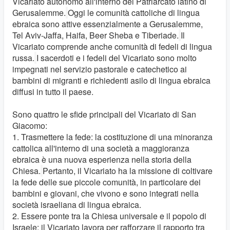
Vicariato autonomo all'interno del Patriarcato latino di
Gerusalemme.
Oggi le comunità cattoliche di lingua
ebraica sono attive essenzialmente a Gerusalemme,
Tel Aviv-Jaffa, Haifa, Beer Sheba e Tiberiade.
Il
Vicariato comprende anche comunità di fedeli di lingua
russa.
I sacerdoti e i fedeli del Vicariato sono molto
impegnati nel servizio pastorale e catechetico ai
bambini di migranti e richiedenti asilo di lingua ebraica
diffusi in tutto il paese.
Sono quattro le sfide principali del Vicariato di San
Giacomo:
1. Trasmettere la fede: la costituzione di una minoranza
cattolica all'interno di una società a maggioranza
ebraica è una nuova esperienza nella storia della
Chiesa.
Pertanto, il Vicariato ha la missione di coltivare
la fede delle sue piccole comunità, in particolare dei
bambini e giovani, che vivono e sono integrati nella
società israeliana di lingua ebraica.
2. Essere ponte tra la Chiesa universale e il popolo di
Israele: il Vicariato lavora per rafforzare il rapporto tra