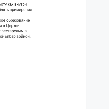
оту как внутри
ублять примирение
кое образование
и в Церкви.
 престарелым в
мой&nbsp;войной.