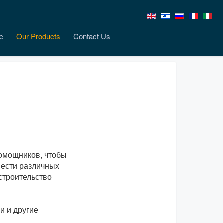
c
Our Products
Contact Us
помощников, чтобы
шести различных
строительство
и и другие