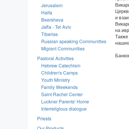
Викар
Jerusalem
Церкви
Haifa
и вза
Beersheva
Викар
Jaffa - Tel Aviv
на ивр
Tiberias
Также
Russian speaking Communities
наших
Migrant Communities
Банков
Pastoral Activities
Hebrew Catechism
Children's Camps
Youth Ministry
Family Weekends
Saint Rachel Center
Luckner Parents' Home
Interreligious dialogue
Priests
Our Products