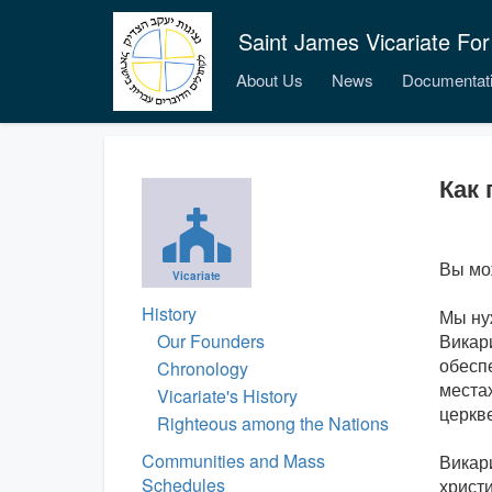
Saint James Vicariate For
About Us
News
Documentat
Как
Вы мо
Vicariate
History
Мы ну
Our Founders
Викар
обесп
Chronology
местах
Vicariate's History
церкв
Righteous among the Nations
Communities and Mass
Викар
Schedules
христ