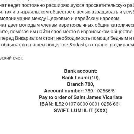
иат ведет постоянно расширяющуюся просветительскую раб
, так и в израильском обществе с целью взращивать и угл
имопонимание между Церковью и еврейским народом.
иат дает молодым членам ивритоязычных общин католичес
ите, помогая им найти свое место в израильском обществе 
 перед Викариатом стоит необходимость помощи бедным и
 общинах и в нашем обществе &ndash; в стране, раздирае
ский счет:
Bank account:
Bank Leumi (10),
Branch 780,
Account number:
780-102566/61
Pay to order of Saint James Vicariate
IBAN:
IL52 0107 8000 0001 0256 661
SWIFT: LUMI IL IT (XXX)