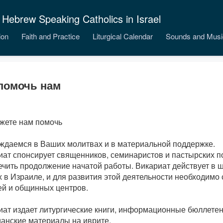
 Hebrew Speaking Catholics in Israel
ion
Faith and Practice
Liturgical Calendar
Sounds and Musi
 помочь нам
жете нам помочь
ждаемся в Ваших молитвах и в материальной поддержке.
иат спонсирует священников, семинаристов и пастырских 
ечить продолжение начатой работы. Викариат действует в 
 в Израиле, и для развития этой деятельности необходимо 
ей и общинных центров.
иат издает литургические книги, информационные бюллетен
ианские материалы на иврите.