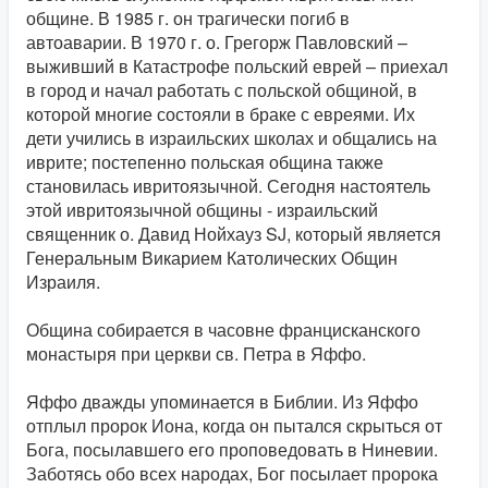
общине. В 1985 г. он трагически погиб в
автоаварии. В 1970 г. о. Грегорж Павловский –
выживший в Катастрофе польский еврей – приехал
в город и начал работать с польской общиной, в
которой многие состояли в браке с евреями. Их
дети учились в израильских школах и общались на
иврите; постепенно польская община также
становилась ивритоязычной. Сегодня настоятель
этой ивритоязычной общины - израильский
священник о. Давид Нойхауз SJ, который является
Генеральным Викарием Католических Общин
Израиля.
Община собирается в часовне францисканского
монастыря при церкви св. Петра в Яффо.
Яффо дважды упоминается в Библии. Из Яффо
отплыл пророк Иона, когда он пытался скрыться от
Бога, посылавшего его проповедовать в Ниневии.
Заботясь обо всех народах, Бог посылает пророка