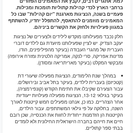
למול אתגרים רבים, לקבץ את המאמינים הפזורים
ברחבי הארץ לכדי קהילות קתוליות תומכות ומכילות.
פעמיים בשנה, הנציגות מארגנת "יום קהילות" שבו כל
המאמינים מוזמנים להתאסף, להתפלל יחדיו, להשתתף
במגוון פעילויות ולחזק את הקשרים ביניהם.
חלק נכבד מפעילותנו מוקדש לילידים ולצעירים של נציגות
יעקב הצדיק. יש לציין שפעילותנו מיועדת גם לילדים דוברי
העברית של מהגרי העבודה (בעיקר מהפיליפינים, הודו,
מדינות אפריקה, סרי לנקה, אמריקה הלטינית ומזרח אירופה)
ומבקשי המקלט (בעיקר מאריתריאה ומסודן).
במהלך שנת הלימודים, הנציגות מפעילה שיעורי דת
(קטכיזם) בעברית לילדים, בעיקר בתל אביב ובירושלים.
עבור הצעירם שקיבלו את חתימת הקודש (קונפירמציה),
בעיקר בגילאי 13-12, הנציגות מפעילה פעילויות ייעודיות
אחר הצהריים. כמו כן, אנחנו מפעילים חמש קייטנות לאורך
השנה, בחלוקה על פי גילאי המשתתפים. עבור הילדים,
הקייטנות הן הזדמנות ייחודית לחוות את הכנסייה, שכן רובם
חיים את חייהם בחברה הישראלית החילונית ולא לומדים
בבתי ספר קתוליים.