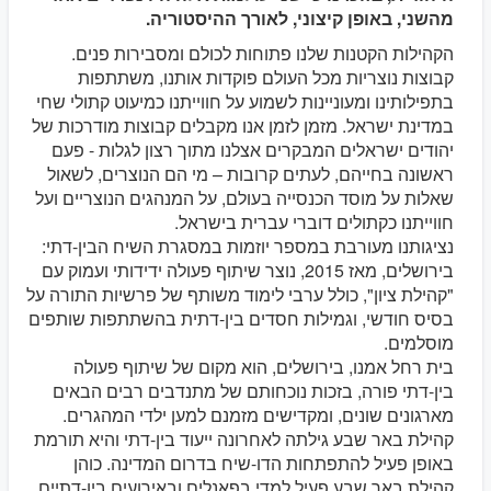
מהשני, באופן קיצוני, לאורך ההיסטוריה.
הקהילות הקטנות שלנו פתוחות לכולם ומסבירות פנים.
קבוצות נוצריות מכל העולם פוקדות אותנו, משתתפות
בתפילותינו ומעוניינות לשמוע על חווייתנו כמיעוט קתולי שחי
במדינת ישראל. מזמן לזמן אנו מקבלים קבוצות מודרכות של
יהודים ישראלים המבקרים אצלנו מתוך רצון לגלות - פעם
ראשונה בחייהם, לעתים קרובות – מי הם הנוצרים, לשאול
שאלות על מוסד הכנסייה בעולם, על המנהגים הנוצריים ועל
חווייתנו כקתולים דוברי עברית בישראל.
נציגותנו מעורבת במספר יוזמות במסגרת השיח הבין-דתי:
בירושלים, מאז 2015, נוצר שיתוף פעולה ידידותי ועמוק עם
"קהילת ציון", כולל ערבי לימוד משותף של פרשיות התורה על
בסיס חודשי, וגמילות חסדים בין-דתית בהשתתפות שותפים
מוסלמים.
בית רחל אמנו, בירושלים, הוא מקום של שיתוף פעולה
בין-דתי פורה, בזכות נוכחותם של מתנדבים רבים הבאים
מארגונים שונים, ומקדישים מזמנם למען ילדי המהגרים.
קהילת באר שבע גילתה לאחרונה ייעוד בין-דתי והיא תורמת
באופן פעיל להתפתחות הדו-שיח בדרום המדינה. כוהן
קהילת באר שבע פעיל למדי בפאנלים ובאירועים בין-דתיים,