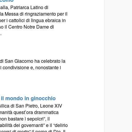
lla, Patriarca Latino di
a Messa di ringraziamento per il
 i cattolici di lingua ebraica in
sso il Centro Notre Dame di
.
to di San Giacomo ha celebrato la
 condivisione e, nonostante i
e il mondo in ginocchio
silica di San Pietro, Leone XIV
umanità quest’ora drammatica
on bastare i sepolcri”, il
ilità dei governanti” e il “delirio
corsi di morte” il nome di Dio. Il