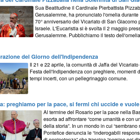
Sua Beatitudine il Cardinale Pierbattista Pizzaba
Gerusalemme, ha pronunciato l'omelia durante l
70° anniversario del Vicariato di San Giacomo per
Israele. L'Eucaristia si è svolta il 2 maggio pre
Gerusalemme. Pubblichiamo il testo dell'omelia
razione del Giorno dell'Indipendenza
Il 21 e 22 aprile, la comunità di Jaffa del Vicaria
Festa dell'Indipendenza con preghiere, momenti di
tempi incerti, con un pellegrinaggio comune.
pa: preghiamo per la pace, si fermi chi uccide e vuol
Al termine del Rosario per la pace nella Ba
esorta ad affrontare “come umanità e con 
della storia”. In un mondo in cui “sembrano n
Pontefice denuncia le “inderogabili responsab
di onnipotenza” che trascina “persino nei dis