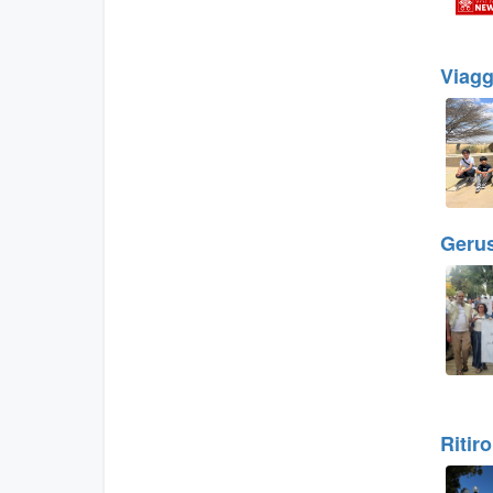
Viagg
Gerus
Ritir