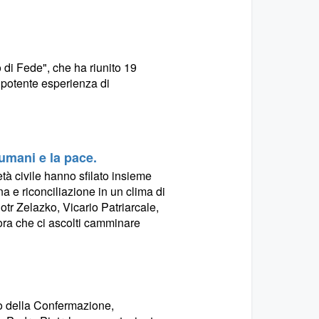
 di Fede", che ha riunito 19
a potente esperienza di
 umani e la pace.
età civile hanno sfilato insieme
 e riconciliazione in un clima di
otr Zelazko, Vicario Patriarcale,
 ora che ci ascolti camminare
o della Confermazione,