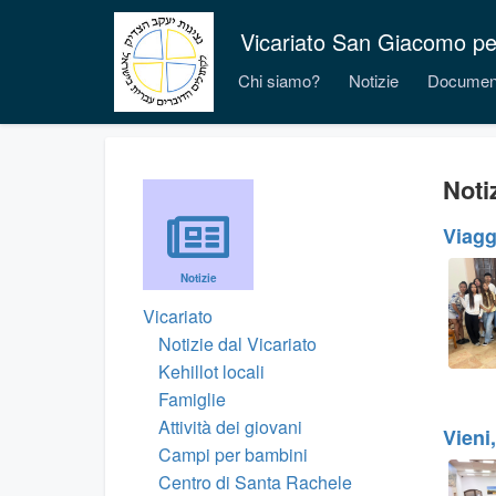
Vicariato San Giacomo per i
Chi siamo?
Notizie
Documen
Noti
Viagg
Notizie
Vicariato
Notizie dal Vicariato
Kehillot locali
Famiglie
Attività dei giovani
Vieni
Campi per bambini
Centro di Santa Rachele