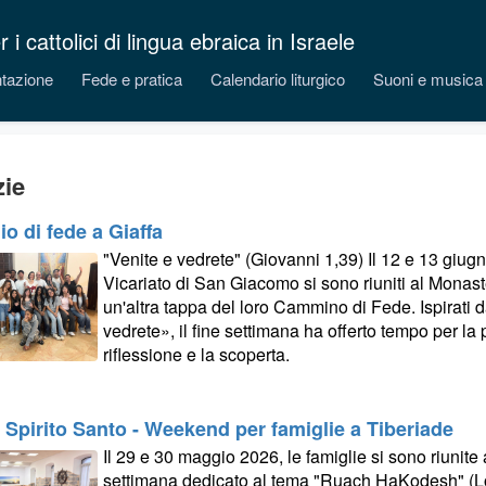
 cattolici di lingua ebraica in Israele
tazione
Fede e pratica
Calendario liturgico
Suoni e musica
zie
io di fede a Giaffa
"Venite e vedrete" (Giovanni 1,39) Il 12 e 13 giugn
Vicariato di San Giacomo si sono riuniti al Monast
un'altra tappa del loro Cammino di Fede. Ispirati d
vedrete», il fine settimana ha offerto tempo per la p
riflessione e la scoperta.
, Spirito Santo - Weekend per famiglie a Tiberiade
Il 29 e 30 maggio 2026, le famiglie si sono riunite
settimana dedicato al tema "Ruach HaKodesh" (Lo 