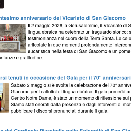
ntesimo anniversario del Vicariato di San Giacomo
Il 2 maggio 2026, a Gerusalemme, il Vicariato di S
lingua ebraica ha celebrato un traguardo storico: s
testimonianza nel cuore della Terra Santa. Le cele
articolate in due momenti profondamente intercon
eucaristica nella festa di San Giacomo e un pomeri
onianze e gratitudine.
rsi tenuti in occasione del Gala per il 70° anniversari
Sabato 2 maggio si è svolta la celebrazione del 70° annive
Giacomo per i cattolici di lingua ebraica. Il gala pomeridia
Centro Notre Dame, è stato un momento di riflessione sul p
Siamo stati onorati dalla presenza e dagli interventi di molti 
pubblicare i discorsi pronunciati durante il gala.
a del Cardinale Pizzaballa nella Solennità di San G