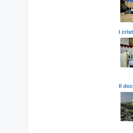
I cri
Il do