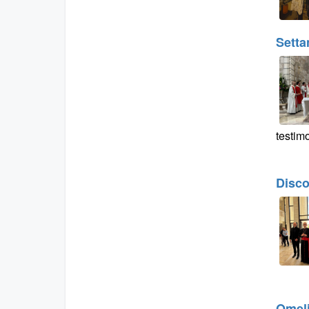
Setta
testim
Disco
Omeli