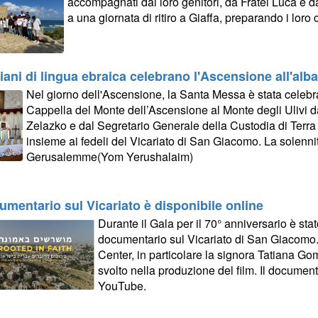
accompagnati dai loro genitori, da Fratel Luca e d
a una giornata di ritiro a Giaffa, preparando i loro
stiani di lingua ebraica celebrano l'Ascensione all'alba
Nel giorno dell'Ascensione, la Santa Messa è stata celebra
Cappella del Monte dell’Ascensione al Monte degli Ulivi da
Zelazko e dal Segretario Generale della Custodia di Terra
insieme ai fedeli del Vicariato di San Giacomo. La solenni
Gerusalemme(Yom Yerushalaim)
cumentario sul Vicariato è disponibile online
Durante il Gala per il 70° anniversario è stat
documentario sul Vicariato di San Giacomo.
Center, in particolare la signora Tatiana Go
svolto nella produzione del film. Il documen
YouTube.