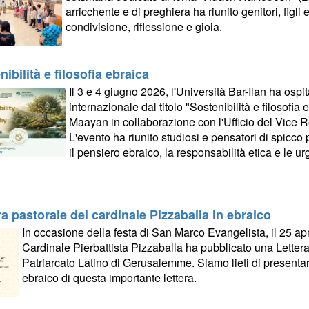
arricchente e di preghiera ha riunito genitori, figl
condivisione, riflessione e gioia.
ibilità e filosofia ebraica
Il 3 e 4 giugno 2026, l'Università Bar-Ilan ha osp
internazionale dal titolo "Sostenibilità e filosofia
Maayan in collaborazione con l'Ufficio del Vice Ret
L'evento ha riunito studiosi e pensatori di spicco 
il pensiero ebraico, la responsabilità etica e le ur
ra pastorale del cardinale Pizzaballa in ebraico
In occasione della festa di San Marco Evangelista, il 25 apr
Cardinale Pierbattista Pizzaballa ha pubblicato una Lettera
Patriarcato Latino di Gerusalemme. Siamo lieti di presentare
ebraico di questa importante lettera.