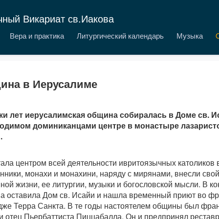
чный Викариат св.Иакова
Вера и практика
Литургический календарь
Музыка
ина в Иерусалиме
ки лет иерусалимская община собиралась в Доме св. И
одимом доминиканцами центре в монастыре лазаристо
.
тала центром всей деятельности ивритоязычных католиков в
ники, монахи и монахини, наряду с мирянами, внесли свой
ой жизни, ее литургии, музыки и богословской мысли. В ко
а оставила Дом св. Исайи и нашла временный приют во ф
дже Терра Санкта. В те годы настоятелем общины был фра
и отец Пьербаттиста Пиццабалла. Он и предпринял рестав