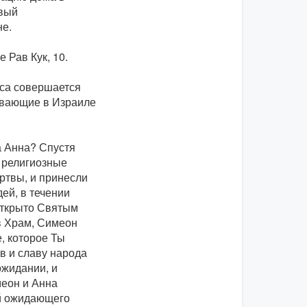
овый
е.
 Рав Кук, 10.
сса совершается
живающие в Израиле
а Анна? Спустя
 религиозные
ртвы, и принесли
дей, в течении
открыто Святым
 в Храм, Симеон
, которое Ты
в и славу народа
ожидании, и
меон и Анна
ий ожидающего