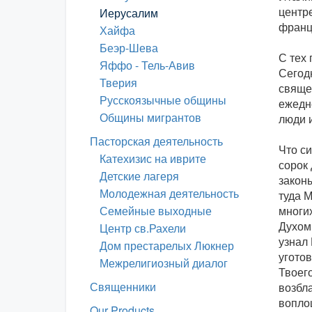
центре
Иерусалим
франц
Хайфа
Беэр-Шева
С тех 
Яффо - Тель-Авив
Сегод
Тверия
свяще
Русскоязычные общины
ежедне
Общины мигрантов
люди и
Пасторская деятельность
Что с
Катехизис на иврите
сорок
Детские лагеря
закон
Молодежная деятельность
туда М
Семейные выходные
многи
Духом,
Центр св.Рахели
узнал 
Дом престарелых Люкнер
угото
Межрелигиозный диалог
Твоег
Священники
возбла
вопло
Our Products