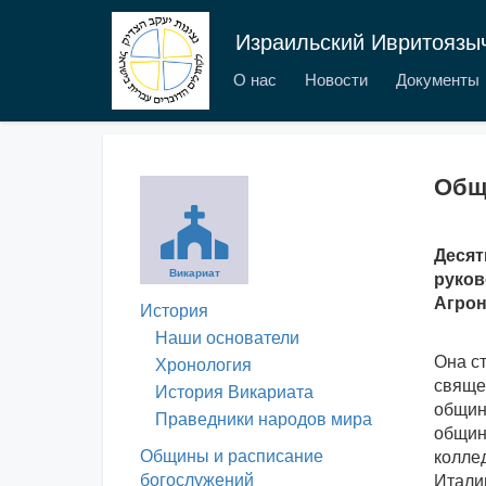
Израильский Ивритоязы
О нас
Новости
Документы
Общ
Десят
Викариат
руков
Агрон
История
Наши основатели
Она с
Хронология
священ
История Викариата
общинн
Праведники народов мира
общин
Общины и расписание
колле
богослужений
Итали