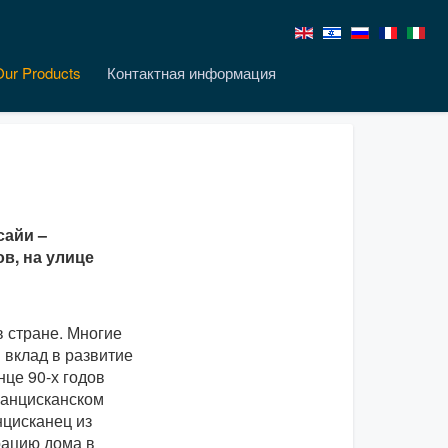
Our Products
Контактная информация
сайи –
в, на улице
 стране. Многие
 вклад в развитие
нце 90-х годов
ранцисканском
нцисканец из
рацию дома в