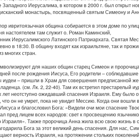
 Западного Иерусалима, в котором в 2000 г. был открыт н
исканский монастырь, посвященный святым Симеону и Анн
пор ивритоязычная община собирается в этом доме по улице
ня настоятелем там служит
о. Роман Каминский,
нник
Иерусалимского Латинского Патриархата. Святая Ме
вно в 18:30. В общину входят как израильтяне, так и про
з многих стран.
имволизируют для наших общин старец Симеон и пророчиц
 дней после рождения Иисуса, Его родители – соблюдавшие
ы иудеи – пришли в Храм для совершения предписанной же
ладенца. (см. Лк. 2, 22-40). Там их встретил престарелый иу
х лет неотступно ожидавший спасения Израиля. Ему было 
 что он не умрет, пока не увидит Мессию. Когда они вошли
Иисуса и благословил Бога: «Видели очи мои спасение Твое
вал пред лицем всех народов: свет к просвещению язычнико
о Израиля». Также пророчица Анна жила всю свою жизнь в 
годарила Бога за этот великий день спасения. Для нас, Си
щают верность Израиля, на протяжении стольких поколен