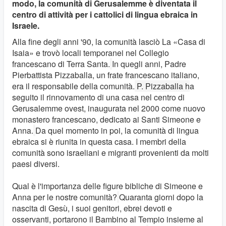
modo, la comunità di Gerusalemme è diventata il
centro di attività per i cattolici di lingua ebraica in
Israele.
Alla fine degli anni '90, la comunità lasciò La «Casa di
Isaia» e trovò locali temporanei nel Collegio
francescano di Terra Santa.
In quegli anni, Padre
Pierbattista Pizzaballa, un frate francescano italiano,
era il responsabile della comunità.
P. Pizzaballa h
a
seguito il rinnovamento di una casa nel centro di
Gerusalemme ovest, inaugurata nel 2000 come nuovo
monastero francescano, dedicato ai Santi Simeone e
Anna.
Da quel momento in poi, la comunità di lingua
ebraica si è riunita in questa casa. I membri della
comunità sono israeliani e migranti provenienti da molti
paesi diversi.
Qual è l'importanza delle figure bibliche di Simeone e
Anna per le nostre comunità?
Quaranta giorni dopo la
nascita di Gesù, i suoi genitori, ebrei devoti e
osservanti, portarono il Bambino al Tempio insieme al