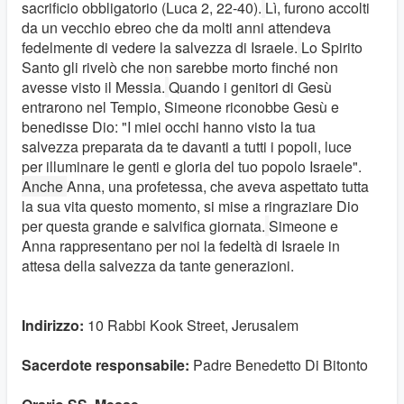
sacrificio obbligatorio (Luca 2, 22-40).
Lì, furono accolti
da un vecchio ebreo che da molti anni attendeva
fedelmente di vedere la salvezza di Israele.
Lo Spirito
Santo gli rivelò che non sarebbe morto finché non
avesse visto il Messia.
Quando i genitori di Gesù
entrarono nel Tempio, Simeone riconobbe Gesù e
benedisse Dio: "I miei occhi hanno visto la tua
salvezza preparata da te davanti a tutti i popoli, luce
per illuminare le genti e gloria del tuo popolo Israele".
Anche
Anna, una profetessa, che aveva aspettato tutta
la sua vita questo momento, si mise a ringraziare Dio
per questa grande e salvifica giornata.
Simeone e
Anna rappresentano per noi la fedeltà di Israele in
attesa della salvezza da tante generazioni.
Indirizzo:
10 Rabbi Kook Street, Jerusalem
Sacerdote responsabile:
Padre Benedetto Di Bitonto