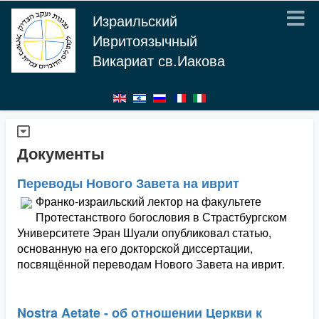
Израильский
Ивритоязычный
Викариат св.Иакова
Документы
Переводы Нового Завета на иврит
Франко-израильский лектор на факультете
Протестанствого богословия в Страстбургском
Университете Эран Шуали опубликовал статью,
основанную на его докторской диссертации,
посвящённой переводам Нового Завета на иврит.
Nostra Aetate - об отношении Церкви к