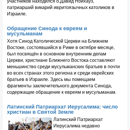
участников находился о.Давид Нойхауз,
патриарший викарий ивритоязычных католиков в
Израиле.
Обращение Синода к евреям и
мусульманам
Хотя Синод Католической Церкви на Ближнем
Востоке, состоявшийся в Риме в октябре месяце,
был посвящён в основном внутренним делам
Церкви, христиане Ближнего Востока составляют
меньшинство среди мусульманских братьев в почти
во всех странах этого региона и среди еврейских
братьев в Израиле. Здесь мы помещаем
фрагменты заключительного документа Синода,
содержащие обращение к евреям и мусульманам.
Латинский Патриархат Иерусалима: число
христиан в Святой Земле
Латинский Патриархат
Иерусалима недавно