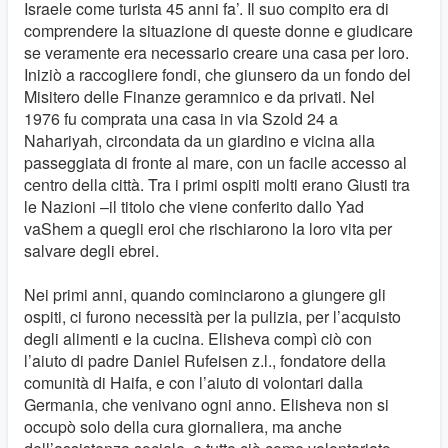
Israele come turista 45 anni fa’. Il suo compito era di
comprendere la situazione di queste donne e giudicare
se veramente era necessario creare una casa per loro.
Iniziò a raccogliere fondi, che giunsero da un fondo del
Misitero delle Finanze geramnico e da privati. Nel
1976 fu comprata una casa in via Szold 24 a
Nahariyah, circondata da un giardino e vicina alla
passeggiata di fronte al mare, con un facile accesso al
centro della città. Tra i primi ospiti molti erano Giusti tra
le Nazioni –il titolo che viene conferito dallo Yad
vaShem a quegli eroi che rischiarono la loro vita per
salvare degli ebrei.
Nei primi anni, quando cominciarono a giungere gli
ospiti, ci furono necessità per la pulizia, per l’acquisto
degli alimenti e la cucina. Elisheva compì ciò con
l’aiuto di padre Daniel Rufeisen z.l., fondatore della
comunità di Haifa, e con l’aiuto di volontari dalla
Germania, che venivano ogni anno. Elisheva non si
occupò solo della cura giornaliera, ma anche