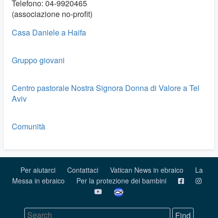
Telefono: 04-9920465
(associazione no-profit)
Casa Daniele a Haifa
Gruppo giovani
Centro pastorale Nostra Signora Donna di Valore a Tel
Aviv
Comunità
Per aiutarci
Contattaci
Vatican News in ebraico
La
Messa in ebraico
Per la protezione dei bambini