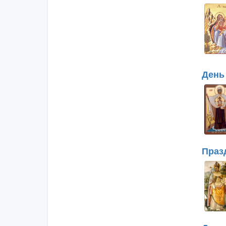
День
Праз