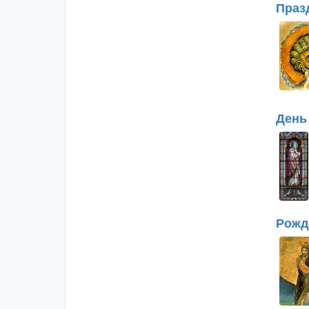
Праз
День
Рожд