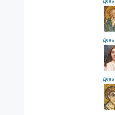
День 
День
День