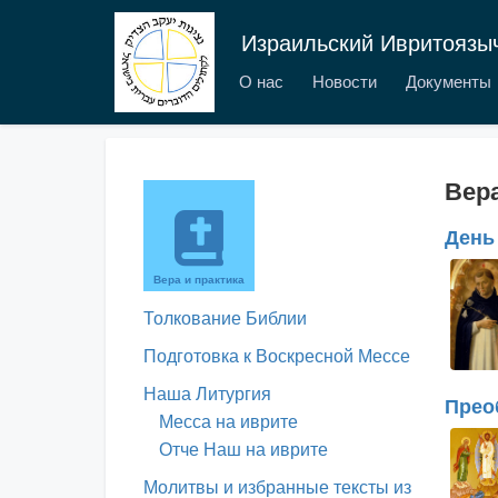
Израильский Ивритоязы
О нас
Новости
Документы
Вера
День 
Вера и практика
Толкование Библии
Подготовка к Воскресной Мессе
Наша Литургия
Прео
Месса на иврите
Отче Наш на иврите
Молитвы и избранные тексты из