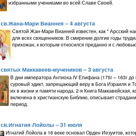
избранными учениками во всей Славе Своей.
 св.Жана-Мари Вианнея – 4 августа
Святой Жан-Мари Вианней известен, как " Арсский на
для всех священников. В смирении долгие годы труди
прихожан, к которым относился преданно и с любовью
 святых Маккавеев-мучеников – 3 августа
В дни императора Антиоха IV Епифана (175г – 163г до 
суровый эдикт, запрещающий веру в Бога Израиля и Т
их в жизни и памяти народа. 2-я Книга Маккавейская, 
включена в христианскую Библию, описывает страдани
период.
 св.Игнатия Лойолы – 31 июля
Игнатий Лойола в 16 веке основал Орден Иезуитов, кот