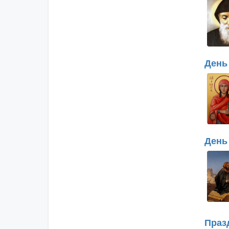
День
День
Праз