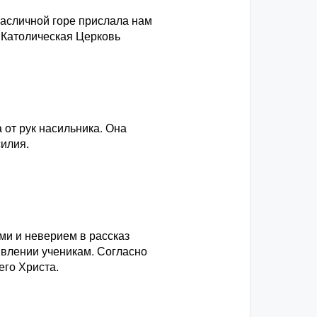
Масличной горе прислала нам
о Католическая Церковь
а от рук насильника. Она
илия.
и и неверием в рассказ
явлении ученикам. Согласно
его Христа.