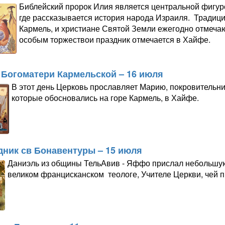
Библейский пророк Илия является центральной фигур
где рассказывается история народа Израиля. Традици
Кармель, и христиане Святой Земли ежегодно отмечаю
особым торжествои праздник отмечается в Хайфе.
 Богоматери Кармельской – 16 июля
В этот день Церковь прославляет Марию, покровительни
которые обосновались на горе Кармель, в Хайфе.
дник св Бонавентуры – 15 июля
Даниэль из общины ТельАвив - Яффо прислал небольшую 
великом францисканском теологе, Учителе Церкви, чей п