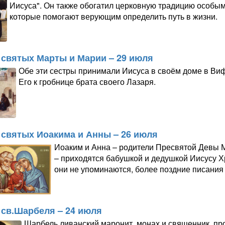
Иисуса". Он также обогатил церковную традицию особы
которые помогают верующим определить путь в жизни.
 святых Марты и Марии – 29 июля
Обе эти сестры принимали Иисуса в своём доме в Ви
Его к гробнице брата своего Лазаря.
 святых Иоакима и Анны – 26 июля
Иоаким и Анна – родители Пресвятой Девы Ма
– приходятся бабушкой и дедушкой Иисусу Х
они не упоминаются, более поздние писания
 св.Шарбеля – 24 июля
Шарбель,ливанский маронит, монах и священник, п