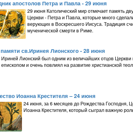
дник апостолов Петра и Павла - 29 июня
29 июня Католический мир отмечает память дв
Церкви - Петра и Павла, которые много сдела
верующих в Воскресшего Иисуса. Традиция счи
мученической смерти в Риме.
 памяти св.Иринея Лионского - 28 июня
Ириней Лионский был одним из величайших отцов Церкви 
епископом и очень повлиял на развитие христианской теол
ество Иоанна Крестителя – 24 июня
24 июня, за 6 месяцев до Рождества Господня, 
Иоанна Крестителя, который сыграл важную роль