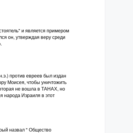
стоятель" и является примером
лся он, утверждая веру среди
.
н.э.) против евреев был издан
ору Моисея, чтобы уничтожить
которая не вошла в ТАНАХ, но
я народа Израиля в этот
орый назвал " Общество