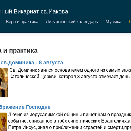
чный Викариат св.Иакова
Вера и практика
Литургический календарь
Музыка
 и практика
св.Доминика - 8 августа
Св. Доминик явился основателем одного из самых ва
Католической Церкви, которая 8 августа отмечает день 
бражение Господне
Лючия из иерусалимской общины пишет нам о праздник
событие, описанное в трёх синоптических Евангелиях,
Петра.Иисус, зная о приближении страстей и смерти,пр