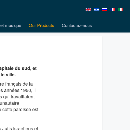
et musique
Our Products
Contactez-nous
itale du sud, et
 ville.
e français de la
s années 1950, il
qui travaillaient
unautaire
 cette paroisse est
uifs Israéliens et