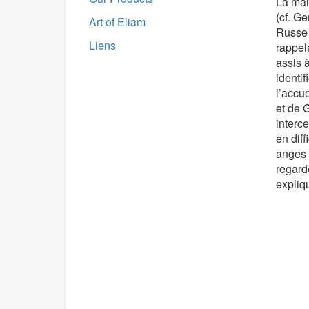
La mai
(cf. G
Art of Eliam
Russe 
Liens
rappel
assis à
identi
l’accue
et de G
interc
en dif
anges 
regarde
expliqu