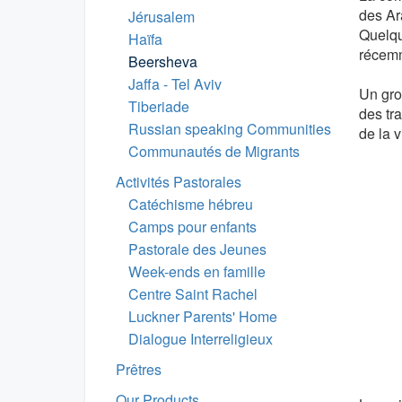
des Ar
Jérusalem
Quelqu
Haïfa
récemme
Beersheva
Jaffa - Tel Aviv
Un gro
Tiberiade
des tr
Russian speaking Communities
de la vi
Communautés de Migrants
Activités Pastorales
Catéchisme hébreu
Camps pour enfants
Pastorale des Jeunes
Week-ends en famille
Centre Saint Rachel
Luckner Parents' Home
Dialogue Interreligieux
Prêtres
Our Products