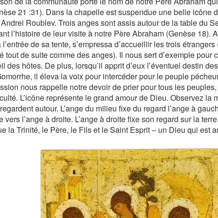
son de la communauté porte le nom de notre Père Abraham qui 
enèse 21 :31). Dans la chapelle est suspendue une belle icône 
Andrei Roublev. Trois anges sont assis autour de la table du S
ant l’histoire de leur visite à notre Père Abraham (Genèse 18). A
 l’entrée de sa tente, s’empressa d’accueillir les trois étrangers 
fié tout de suite comme des anges). Il nous sert d’exemple pour c
il des hôtes. De plus, lorsqu’il apprit d’eux l’éventuel destin d
omorrhe, il éleva la voix pour intercéder pour le peuple pécheur
ession nous rappelle notre devoir de prier pour tous les peuples
ficulté. L’icône représente le grand amour de Dieu. Observez la 
regardent autour. L’ange du milieu fixe du regard l’ange à gauche
 vers l’ange à droite. L’ange à droite fixe son regard sur la terr
e la Trinité, le Père, le Fils et le Saint Esprit – un Dieu qui est 