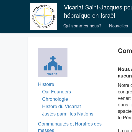
Vicariat Saint-Jacques po
hébraïque en Israël
Qui sommes nous?
Nouvelles
Com
Nous s
Vicariat
aucune
Histoire
Notre 
Our Founders
congré
venait
Chronologie
dans l
Histore du Vicariat
spacie
Justes parmi les Nations
le Pèr
Communautés et Horaires des
messes
La com