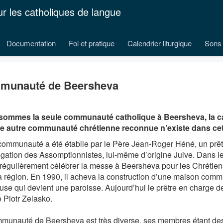
ur les catholiques de langue
Documentation
Foi et pratique
Calendrier liturgique
Sons 
munauté de Beersheva
ommes la seule communauté catholique à Beersheva, la cap
 autre communauté chrétienne reconnue n’existe dans cette
communauté a été établie par le Père Jean-Roger Héné, un prêtr
gation des Assomptionnistes, lui-même d’origine Juive. Dans le
 régulièrement célébrer la messe à Beersheva pour les Chrétiens 
a région. En 1990, il acheva la construction d’une maison comm
use qui devient une paroisse. Aujourd’hui le prêtre en charge de
e Piotr Zelasko.
munauté de Beersheva est très diverse, ses membres étant des J