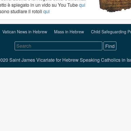
getto è spiegato in un vido su You Tube
qui
ono studiare il rotoli
qui
Vatican News in Hebrew
Mass in Hebrew
Child Safeguarding P
020 Saint James Vicariate for Hebrew Speaking Catholics in Is