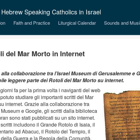
 Hebrew Speaking Catholics in Israel
ion
Faith and Practice
Liturgical Calendar
Sounds and Musi
li del Mar Morto in Internet
 alla collaborazione tra l’Israel Museum di Gerusalemme e G
ile leggere parte dei Rotoli del Mar Morto su internet.
giorni fa per la prima volta i naviganti del web
otuto studiare gli importanti scritti del Mar
u internet. Grazie alla collaborazione tra
l Museum e Google, gli scritti dalla biblioteca
an sono stati pubblicati su un sito internet.
scritti includono il Grande Rotolo di Isaia, il
tario ad Abacuc, il Rotolo del Tempio, il
 della Guerra e la Regola della Comunità.