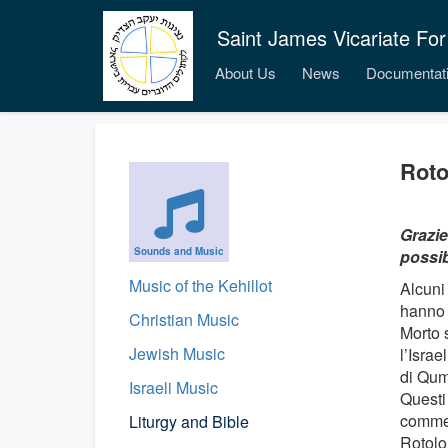
Saint James Vicariate For
About Us
News
Documentat
Roto
Grazie
Sounds and Music
possib
Music of the Kehillot
Alcuni 
hanno p
Christian Music
Morto s
Jewish Music
l’Israe
di Qumr
Israeli Music
Questi 
commen
Liturgy and Bible
Rotolo