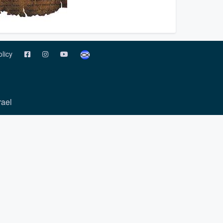
olicy
rael