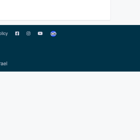
olicy
rael