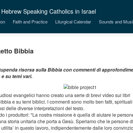
 Hebrew Speaking Catholics in Israel
ion
Faith and Practice
Liturgical Calendar
Sounds and Musi
etto Bibbia
upenda risorsa sulla Bibbia con commenti di approfondiment
 e su temi vari.
diosi evangelici hanno creato una serie di brevi video sui libri
ibbia e su temi biblici. I commenti sono molto ben fatti, spirituali
osi delle diverse interpretazioni del testo.
o i produttori: "La nostra missione è quella di aiutare le person
na storia unitaria che porta a Gesù. Speriamo che le persone d
 utilita’ in questo lavoro, indipendentemente dalle loro convinzio