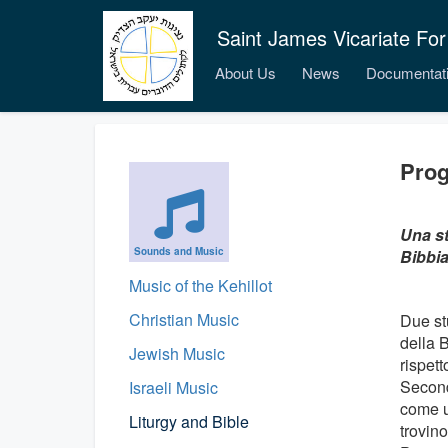
Saint James Vicariate For
About Us
News
Documentat
Prog
Una st
Sounds and Music
Bibbia
Music of the Kehillot
Christian Music
Due stu
della B
Jewish Music
rispett
Second
Israeli Music
come u
Liturgy and Bible
trovino