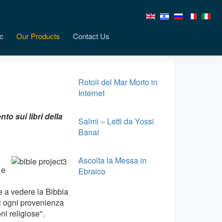
c
Our Products
Contact Us
Rotoli del Mar Morto in
Internet
o sui libri della
Salmi – Letti da Yossi
Banai
Ascolta la Messa in
 e
Ebraico
e a vedere la Bibbia
i ogni provenienza
ni religiose".