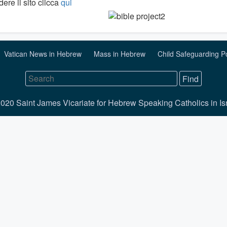
ere il sito clicca
qui
Vatican News in Hebrew
Mass in Hebrew
Child Safeguarding P
020 Saint James Vicariate for Hebrew Speaking Catholics in Is