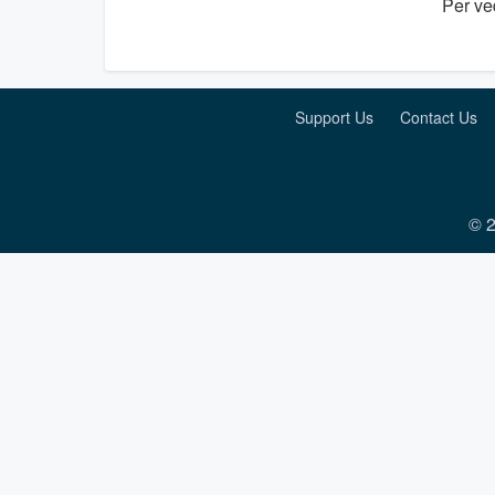
Per ved
Support Us
Contact Us
© 2