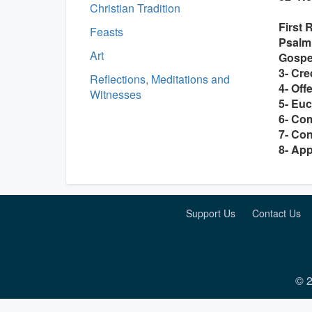
Christian Tradition
First 
Feasts
Psalm
Art
Gospe
3- Cr
Reflections, Meditations and
4- Off
Witnesses
5- Euc
6- Co
7- Co
8- App
Support Us
Contact Us
© 2