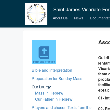
Saint James Vicariate For
About Us
News
Documentat
Asco
Qui di
Faith and Practice
lentam
Vicari
Bible and Interpretation
festa d
Preparation for Sunday Mass
procla
facili
Our Liturgy
ebraic
Mass in Hebrew
01- In
Our Father in Hebrew
Prayers and chosen Texts from the
02- R