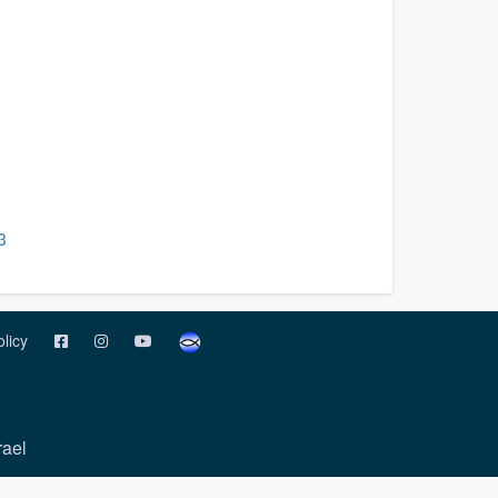
3
olicy
rael