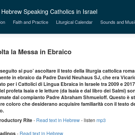
 Hebrew Speaking Catholics in Israel
ion
Faith and Practice
Liturgical Calendar
Sounds and Musi
lta la Messa in Ebraico
 seguito si puo’ ascoltare il testo della liturgia cattolica roma
ente in ebraico da Padre David Neuhaus SJ, che era Vicario
ato per i Cattolici di Lingua Ebraica in Israele tra 2009 e 201
el profeta Isaia e le letture (da Isaia e dal libro dei Salmi) so
mate dal compianto Padre Abraham Shmueloff. Questo è sta
tare coloro che desiderano acquisire familiarità con il testo d
o.
troductory Rite
-
Read text in Hebrew
- listen
mp3
eadings
-
Read text in Hebrew