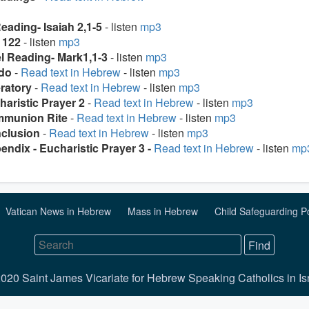
Reading- Isaiah 2,1-5
- listen
mp3
 122
- listen
mp3
l Reading- Mark1,1-3
- listen
mp3
edo
-
Read text in Hebrew
- listen
mp3
eratory
-
Read text in Hebrew
- listen
mp3
haristic Prayer 2
-
Read text in Hebrew
- listen
mp3
mmunion Rite
-
Read text in Hebrew
- listen
mp3
nclusion
-
Read text in Hebrew
- listen
mp3
endix - Eucharistic Prayer 3 -
Read text in Hebrew
- listen
mp
Vatican News in Hebrew
Mass in Hebrew
Child Safeguarding P
020 Saint James Vicariate for Hebrew Speaking Catholics in Is