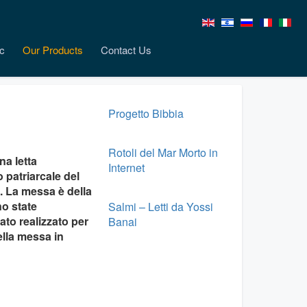
c
Our Products
Contact Us
Progetto Bibbia
Rotoli del Mar Morto in
na letta
Internet
 patriarcale del
7. La messa è della
no state
Salmi – Letti da Yossi
to realizzato per
Banai
ella messa in