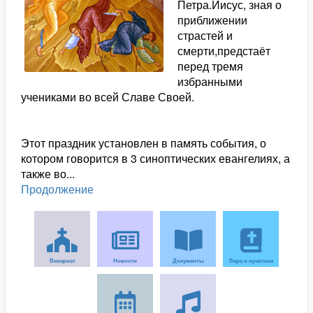
Петра.Иисус, зная о
приближении
страстей и
смерти,предстаёт
перед тремя
избранными
учениками во всей Славе Своей.
Этот праздник установлен в память события, о
котором говорится в 3 синоптических евангелиях, а
также во...
Продолжение
Викариат
Новости
Документы
Вера и практика