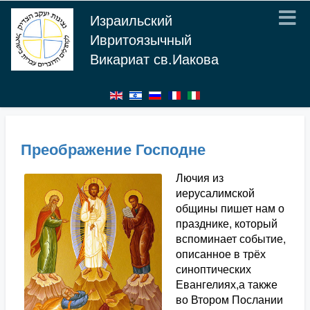
Израильский
Ивритоязычный
Викариат св.Иакова
Преображение Господне
Лючия из
иерусалимской
общины пишет нам о
празднике, который
вспоминает событие,
описанное в трёх
синоптических
Евангелиях,а также
во Втором Послании