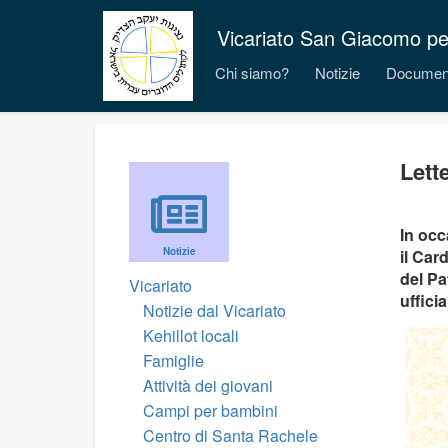
Vicariato San Giacomo per i
Chi siamo?
Notizie
Documen
Lett
In occ
Notizie
il Car
del Pa
Vicariato
uffici
Notizie dal Vicariato
Kehillot locali
Famiglie
Attività dei giovani
Campi per bambini
Centro di Santa Rachele