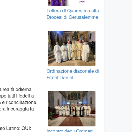
Lettera di Quaresima alla
Diocesi di Gerusalemme
Ordinazione diaconale di
Fratel Daniel
la realtà odierna
o tutti i fedeli a
 e riconciliazione.
era incoraggia la
ato Latino: QUI:
Incontro degli Ordinari