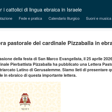
 cattolici di lingua ebraica in Israele
tazione
Fede e pratica
Calendario liturgico
Suoni e musica
era pastorale del cardinale Pizzaballa in ebr
asione della festa di San Marco Evangelista, il 25 aprile 202
dinale Pierbattista Pizzaballa ha pubblicato una Lettera Pasto
triarcato Latino di Gerusalemme. Siamo lieti di presentare q
ale in ebraico di questa importante lettera.