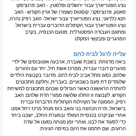
נציג הפטריארך עבור ירושלים ופלסטין. - האב פרנצ'סקו
פאטון, פרנציסקני, קוסטוס (שומר) של ארץ הקודש - האב
חנא כלדאני, נציג הפטריארך עבור ישראל- האב רפיק נהרה,
נציג הפטריארך עבור הקתולים הדוברים עברית בישראל
ומתאם העבודה הפסטורלית, מטעם הכנסיה, בקרב
המהגרים ומבקשי המקלט
עלייה לרגל לבית לחם
ביאה מדווחת: בשבת שעברה, ארבעה אוטובוסים של ילדי
מהגרים דוברי עברית, ממרכז אשת חיל, יחד עם ההורים
שלהם, נסעו מתל אביב לבית לחם. מדובר בקבוצת הילדים
שלומדים דת פעם בשבועיים, בעברית, וחלקם מתכוננים
להוחדה הראשונה כאשר הגדולים שבהם מתכוננים למשיחת
הקודש. לקבוצה זו התלוו שלושה ממורי הדת שלהם: האב
רפיק, הממונה על הקהילות הקתוליות הדוברות עברית
בישראל, פרח הכהונה בני והאב ג'וס מנהל מרכז רחל אמנו.
אחרי שביקרנו בכנסיית המולד ובמערת החלב, ישבנו ביחד
כדי לסעוד את לבנו, ואחרי זמן מנוחה נסענו אל שדה
הרועים, שם חתמנו את היום במיסה חגיגית.