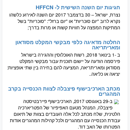
חגיגות יום השנה השישית ל- HFFCN
נצרת, ישראל – 30 בדצמבר 2017 יום השנה לאירוע כלשהו
נקרא לרוב "יום סוכריות" או "יום ברזל": "סוכריות" בשל
המתיקות המפצה על חוויות קשות או מרות בדרך;
החלטה מדאיגה כלפי מבקשי המקלט מסודאון
ומאריתריאה
ב -1 בינואר 2018, רשות האוכלוסין וההגירה בישראל
פירסמה הודעה על יישום תוכנית עבור מבקשי המקלט
מסודאן ומאריתריאה, המציעה להם בחירה בין שתי אופציות:
יציאה או כליאה..
מכתב הארכיבישוף פיצבלה לצוות הכנסייה בקרב
המהגרים
ב-29 באוגוסט 2017, הארכיבישוף פיירבטיסטה
פיצבלה, המנהל מטעם האפיפיור של הפטריארכיה
הלטינית, שלח מכתב לכל אלה העובדים בצוות של תיאום
עבודת הכנסייה עם המהגרים ולכל קהילות המהגרים אודות
הפטרותו של האב דוד.