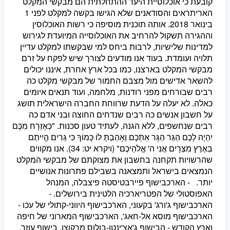
קובעת כי אוכלוסיית היעד ההתחלתית הם מבקשי המקלט
האריתראים והסודאנים שלא הגישו בקשה למקלט לפני 1
בינואר 2018. אותה תוכנית מוסיפה כי רשות האוכלוסין
וההגירה תשקול להרחיב את האוכלוסייה המיועדת לגירוש
למדינות שלישיות, לרבות ביחס למי שבקשתו למקלט עדיין
תלויה ועומדת. בעוד אנו מודעים לצורך שיש לפקח על זרם
מבקשי המקלט בארצנו, כמו בכל ארץ אחרת, איננו יכולים
להשאר אדישים מול מצבם החמור של מבקשי מקלט כה
רבים שבורחים מפני רודנות, מלחמה, ועוד תנאים איומים
כאלה. לא יעלה על הדעת שרווחת החברה הישראלית תושג
על חשבון אנשים כה רבים שנדחים החוצה ובני אדם כה
רבים שנחשפים, ללא הגנה, לעתיד טעון סכנות. "כְּאֶזְרָח מִכֶּם
יִהְיֶה לָכֶם הַגֵּר הַגָּר אִתְּכֶם וְאָהַבְתָּ לוֹ כָּמוֹךָ כִּי גֵרִים הֱיִיתֶם
בְּאֶרֶץ מִצְרָיִם אֲנִי ה' אֱלֹהֵיכֶם" (ויקרא יט: 34). אנו מקווים
שהרשויות תקחנה בחשבון את מצוקתם של מבקשי המקלט
הנמצאים בישראל ותמצאנה בשבילם פתרונות אנושיים
יותר. - הארכבישוף פיירבטיסטה פיצבלה, המנהל
האפוסטולי של הפטריארכיה הלטינית בירושלים. -
הארכבישוף ג'ורג' בקעוני, הארכבישוף היווני-קתולי של עכו -
הארכבישוף מוסא אל-חאג', הארכבישוף המארוני של חיפה
וארץ הקודש - הבישוף ג'אצ'ינטו-בולוס מרקוצו, בישוף עוזר,