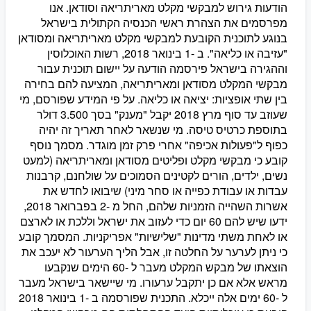
הודעות גירוש למבקשי מקלט מאריתריאה וסודאן. אנו
מפרסמים את הצהרת ראשי הכנסיה הקתולית בישראל
בנוגע לתוכנית הקובעת למבקשי מקלט מאריתריאה ומסודאן
"עזיבה או כליאה". ב -1 בינואר 2018, רשות האוכלוסין
וההגירה בישראל פירסמה הודעה על יישום תוכנית עבור
מבקשי המקלט מסודאן ומאריתריאה, המציעה להם בחירה
בין שתי אופציות: יציאה או כליאה. על פי המידע שפורסם, מי
שעוזב עד סוף מרץ 2018 יקבל "מענק" בסך 3.500 דולר
בתוספת כרטיס טיסה. מי שנשאר לאחר תאריך זה יהיה
כפוף ל"פעולות אכיפה" אחרי פרק זמן מוגדר. מסמך נוסף
קובע כי מבקשי מקלט ופליטים מסודאן ומאריתריאה (למעט
נשים, ילדים, הורים לקטינים הסמוכים על שולחנם, קרבנות
עבדות או עבודת כפייה או סחר מיני) שיבואו לחדש את
אשרות השהייה הזמניות שלהם, החל מ -2 בפברואר 2018,
ידעו שיש להם 60 יום כדי לעזוב את ישראל וללכת או לארצם
או לאחת משתי מדינות "שלישיות" אפריקניות. המסמך קובע
כי ניתן לערער על החלטה זו, אבל הליך הערעור לא יעכב את
הוצאתו של מבקש המקלט מעבר ל -60 הימים שנקבעו
מראש אלא אם כן יתקבל ערעורו. מי שיישאר בישראל מעבר
ל -60 ימים אלה ייכלא. התכנית שפורסמה ב -1 בינואר 2018