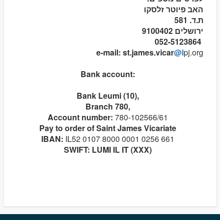
האב פיוטר זלסקו
ת.ד. 581
ירושלים 9100402
052-5123864
e-mail: st.james.vicar
@l
pj.org
Bank account:
Bank Leumi (10),
Branch 780,
Account number:
780-102566/61
Pay to order of Saint James Vicariate
IBAN:
IL52 0107 8000 0001 0256 661
SWIFT: LUMI IL IT (XXX)