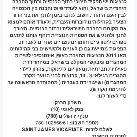
לנציגות יש תפקיד חינוכי בתוך הכנסייה ובתוך החברה
היהודית בישראל, והוא לעודד פיוס והבנה בין הכנסייה
לבין העם היהודי. חשוב לנו בו בזמן לחנך את בני הדור
הצעיר בקהילותינו דוברות העברית, ולעודד אותם למצוא
את מקומם בחברה הישראלית ובתוך הכנסייה. הצורך
לחנך ולהנגיש את הספרות הנוצרית דוחף אותנו לתרגם
ספרים ליטורגיים וחומרים נוצריים אחרים לעברית.
הנציגות מסייעת גם כן לעניים ולקשישים בני קהילותינו.
מאז 2011 הנציגות מחויבת באופן אינטנסיבי לשירות
המהגרים ומבקשי המקלט בישראל, במיוחד דרך:
פעילויות חברתיות (מעון יום לתינוקות, צהרון לילדי
מהגרים בגילאי 3 - 13, קבוצות לבני הנוער מקרב
המהגרים) ושיעורי דת בעברית ( מההוחדה הראשונה עד
לחתימת הקודש).
כדי לעזור לנו:
חשבון הבנק:
בנק לאומי (10)
סניף ירושלים (780)
מספר חשבון:
780-102566/61
לשלם לזכות: SAINT JAMES VICARIATE
לפרטים נוספים: