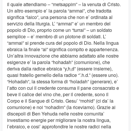
il quale attendiamo – “metsappim” – la venuta di Cristo.
Un altro esempio e’ la parola “ammai”, che tradotta
significa “laico”, una persona che non e’ ordinata al
servizio della liturgia. L’ “ammai” e’ un membro del
popolo di Dio, proprio come un “turrai” – un soldato
semplice – e’ membro di un plotone di soldati. L’
“ammai” si prende cura del popolo di Dio. Nella lingua
ebraica la finale “ai” significa compito e appartenenza.
Un’altra innovazione che abbiamo adattato alle nostre
esigenze e’ la parola “hohadah” (comunione), che
deriva dalla radice ebraica “y,h,d” (essere insieme),
quasi fratello gemello della radice “’.h.d.” (essere uno).
“Hohadah”, la stessa forma di “holadah” (generare), e’
l’atto con cui il credente consuma il pane consacrato e
beve il calice del vino che, per il credente, sono il
Corpo e il Sangue di Cristo. Gesu’ “mohid” (ci da’ la
comunione) e noi “nohadim” (la riceviamo). Grazie ai
discepoli di Ben Yehuda nelle nostre comunita’
investiamo energie per migliorare la nostra lingua,
l’ebraico, e cosi’ approfondire le nostre radici nella