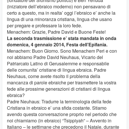
(fondatore del Sionismo politico) e Ben Yehuda
(iniziatore dell’ebraico moderno) non pensavano di
certo a questo, ma in realta’ oggi l’ebraico e’ anche la
lingua di una minoranza cristiana, lingua che usano
per pregare e professare la loro fede.
Menachem: Grazie, Padre David e Buone Feste!
La seconda trasmissione e’ stata mandata in onda
domenica, 4 gennaio 2014, Festa dell’Epifania.
Menachem: Buon Giorno. Sono Menachem Peri e con
noi abbiamo Padre David Neuhaus, Vicario del
Patriarcato Latino di Gerusalemme e responsabile
delle comunita’ cristiane di lingua ebraica. Padre
Neuhaus, come avete risolto il problema della
mancanza di parole ebraiche per trasmettere la vostra
fede alle prossime generazioni di cristiani di lingua
ebraica?
Padre Neuhaus: Tradurre la terminologia della fede
Cristiana in ebraico e’ una sfida costante. Stiamo
avendo questa conversazione proprio nel periodo che
noi chiamiamo (in ebraico) “Tsippiyah” – Avvento in
Italiano – le settimane che precedono il Natale, durante