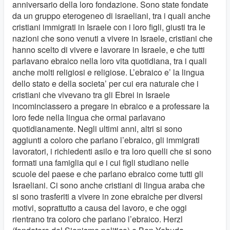
anniversario della loro fondazione. Sono state fondate
da un gruppo eterogeneo di israeliani, tra i quali anche
cristiani immigrati in Israele con i loro figli, giusti tra le
nazioni che sono venuti a vivere in Israele, cristiani che
hanno scelto di vivere e lavorare in Israele, e che tutti
parlavano ebraico nella loro vita quotidiana, tra i quali
anche molti religiosi e religiose. L’ebraico e’ la lingua
dello stato e della societa’ per cui era naturale che i
cristiani che vivevano tra gli Ebrei in Israele
incominciassero a pregare in ebraico e a professare la
loro fede nella lingua che ormai parlavano
quotidianamente. Negli ultimi anni, altri si sono
aggiunti a coloro che parlano l’ebraico, gli immigrati
lavoratori, i richiedenti asilo e tra loro quelli che si sono
formati una famiglia qui e i cui figli studiano nelle
scuole del paese e che parlano ebraico come tutti gli
Israeliani. Ci sono anche cristiani di lingua araba che
si sono trasferiti a vivere in zone ebraiche per diversi
motivi, soprattutto a causa del lavoro, e che oggi
rientrano tra coloro che parlano l’ebraico. Herzl