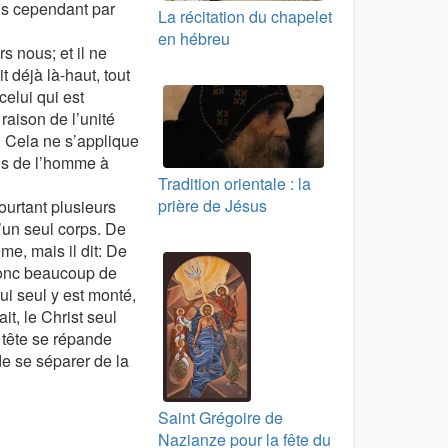
ns cependant par
La récitation du chapelet
en hébreu
s nous; et il ne
t déjà là-haut, tout
celui qui est
 raison de l’unité
s. Cela ne s’applique
ils de l’homme à
Tradition orientale : la
prière de Jésus
ourtant plusieurs
’un seul corps. De
ême, mais il dit: De
 donc beaucoup de
ui seul y est monté,
t, le Christ seul
a tête se répande
de se séparer de la
Saint Grégoire de
Nazianze pour la fête du