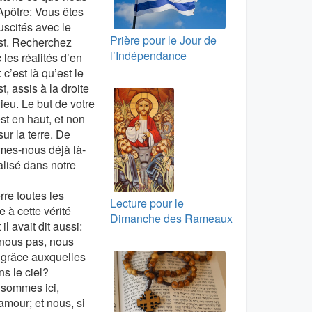
l’Apôtre: Vous êtes
uscités avec le
Prière pour le Jour de
st. Recherchez
l’Indépendance
 les réalités d’en
 c’est là qu’est le
t, assis à la droite
ieu. Le but de votre
est en haut, et non
sur la terre. De
mes-nous déjà là-
alisé dans notre
rre toutes les
Lecture pour le
à cette vérité
Dimanche des Rameaux
l avait dit aussi:
-nous pas, nous
é, grâce auxquelles
s le ciel?
s sommes ici,
amour; et nous, si