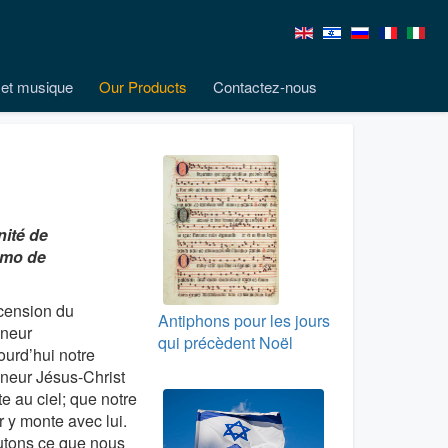
et musique
Our Products
Contactez-nous
nité de
ermo de
cension du
Antiphons pour les jours
neur
qui précèdent Noël
ourd’hui notre
neur Jésus-Christ
e au ciel; que notre
 y monte avec lui.
tons ce que nous