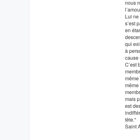
nous n
l’amour
Lui ne 
s’est p
en étan
descend
qui exi
à pers
cause 
C’est b
membre
même en
même e
membre
mais p
est des
indiff
tête."
Saint 