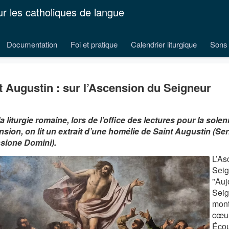
ur les catholiques de langue
Documentation
Foi et pratique
Calendrier liturgique
Sons 
t Augustin : sur l’Ascension du Seigneur
a liturgie romaine, lors de l’office des lectures pour la solen
nsion, on lit un extrait d’une homélie de Saint Augustin (S
sione Domini).
L’As
Seig
"Auj
Seig
mont
cœur
Écou