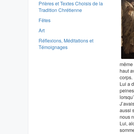
Prières et Textes Choisis de la
Tradition Chrétienne
Fêtes
Art
Réflexions, Méditations et
Témoignages
même q
haut av
corps.
Lui a d
peines
lorsqu’
J’avai
aussi s
nous n
Lui, al
sommes 