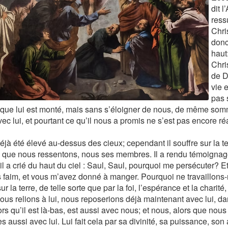
dit 
ress
Chri
donc
haut:
Chris
de D
vie 
pas 
ue lui est monté, mais sans s’éloigner de nous, de même som
ec lui, et pourtant ce qu’il nous a promis ne s’est pas encore ré
éjà été élevé au-dessus des cieux; cependant il souffre sur la te
 que nous ressentons, nous ses membres. Il a rendu témoignage 
il a crié du haut du ciel : Saul, Saul, pourquoi me persécuter? Et i
s faim, et vous m’avez donné à manger. Pourquoi ne travaillons
ur la terre, de telle sorte que par la foi, l’espérance et la charit
ous relions à lui, nous reposerions déjà maintenant avec lui, dan
ors qu’il est là-bas, est aussi avec nous; et nous, alors que nou
aussi avec lui. Lui fait cela par sa divinité, sa puissance, son 