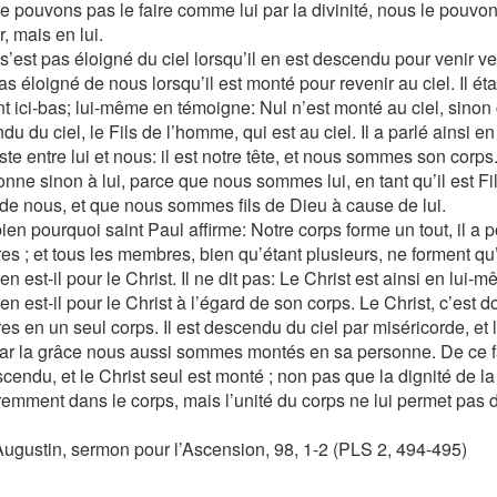
e pouvons pas le faire comme lui par la divinité, nous le pouvo
, mais en lui.
s’est pas éloigné du ciel lorsqu’il en est descendu pour venir ver
as éloigné de nous lorsqu’il est monté pour revenir au ciel. Il étai
t ici-bas; lui-même en témoigne: Nul n’est monté au ciel, sinon 
u du ciel, le Fils de l’homme, qui est au ciel. Il a parlé ainsi en
ste entre lui et nous: il est notre tête, et nous sommes son corp
onne sinon à lui, parce que nous sommes lui, en tant qu’il est F
de nous, et que nous sommes fils de Dieu à cause de lui.
ien pourquoi saint Paul affirme: Notre corps forme un tout, il a p
s ; et tous les membres, bien qu’étant plusieurs, ne forment qu
 est-il pour le Christ. Il ne dit pas: Le Christ est ainsi en lui-m
n est-il pour le Christ à l’égard de son corps. Le Christ, c’est
s en un seul corps. Il est descendu du ciel par miséricorde, et l
ar la grâce nous aussi sommes montés en sa personne. De ce fai
cendu, et le Christ seul est monté ; non pas que la dignité de l
éremment dans le corps, mais l’unité du corps ne lui permet pas 
Augustin, sermon pour l’Ascension, 98, 1-2 (PLS 2, 494-495)