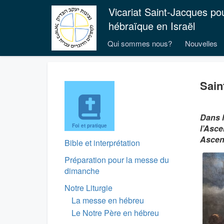
Vicariat Saint-Jacques po
hébraïque en Israël
Qui sommes nous?
Nouvelles
Sain
Dans l
Foi et pratique
l’Asce
Ascen
Bible et interprétation
Préparation pour la messe du
dimanche
Notre Liturgie
La messe en hébreu
Le Notre Père en hébreu