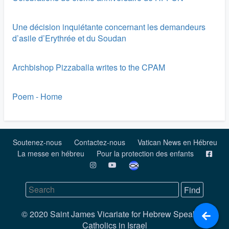
Une décision inquiétante concernant les demandeurs
d’asile d’Erythrée et du Soudan
Archbishop Pizzaballa writes to the CPAM
Poem - Home
Soutenez-nous
Contactez-nous
Vatican News en Hébreu
La messe en hébreu
Pour la protection des enfants
© 2020 Saint James Vicariate for Hebrew Speaking
Catholics in Israel