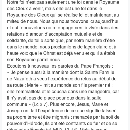
Notre foi n’est pas seulement une foi dans le Royaume
des Cieux à venir, mais elle est une foi dans le
Royaume des Cieux qui se réalise ici et maintenant au
milieu de nous. Nous qui nous trouvons ici aujourd’hui,
et qui renouvelons notre engagement à vivre dans des
relations d’amour, d’acceptation mutuelle et de
solidarité, de telle sorte que, par notre manière d’être
dans le monde, nous proclamions de façon claire et à
haute voix que le Christ est déjà venu et qu’il a établi
son Royaume parmi nous.
Ecoutons à nouveau les paroles du Pape François :
« Je pense aussi à la manière dont la Sainte Famille
de Nazareth a vécu l’expérience du refus au début de
sa route : Marie « mit au monde son fils premier né ;
elle l’emmaillota et le coucha dans une mangeoire, car
il n’y avait pas de place pour eux dans la salle
commune » (Lc 2,7). Plus encore, Jésus, Marie et
Joseph ont fait l’expérience de ce que signifie laisser
sa propre terre et être migrants : menacés par la soif de
pouvoir d’Hérode, ils ont été contraints de fuir et de se
réfugier en Égypte (cf. Mt 2, 13-14). Mais le cœur