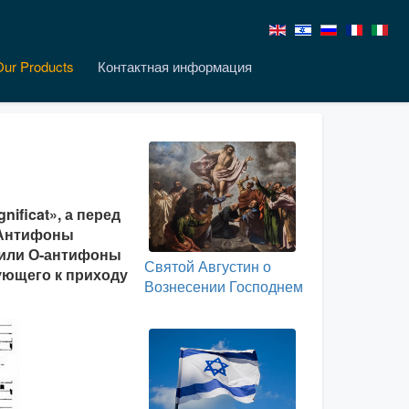
Our Products
Контактная информация
ficat», а перед
 Антифоны
 или О-антифоны
Святой Августин о
рующего к приходу
Вознесении Господнем