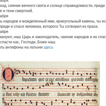
абря:
ход, сияние вечного света и солнце справедливости, приди
е и тени смертной.
кабря
рь народов и вожделенный ими, краеугольный камень, ты из
приди и спаси человека, которого Ты сотворил из праха.
кабря
ануил, наш Царь и законодатель, чаяние народов и их спас
спасти нас, Господи, Боже наш.
ть антифоны на латыни
здесь