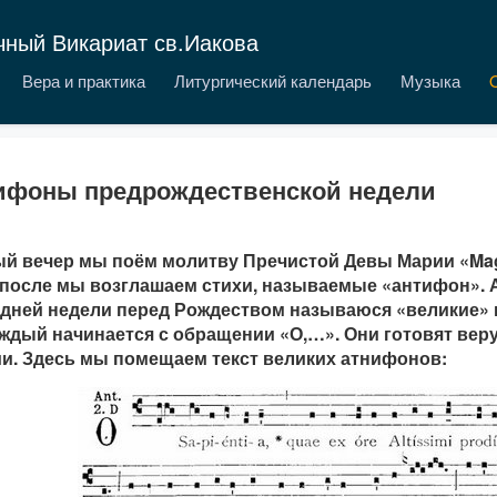
чный Викариат св.Иакова
Вера и практика
Литургический календарь
Музыка
ифоны предрождественской недели
й вечер мы поём молитву Пречистой Девы Марии «Magni
 после мы возглашаем стихи, называемые «антифон».
дней недели перед Рождеством называюся «великие»
каждый начинается с обращении «О,…». Они готовят ве
и. Здесь мы помещаем текст великих атнифонов: