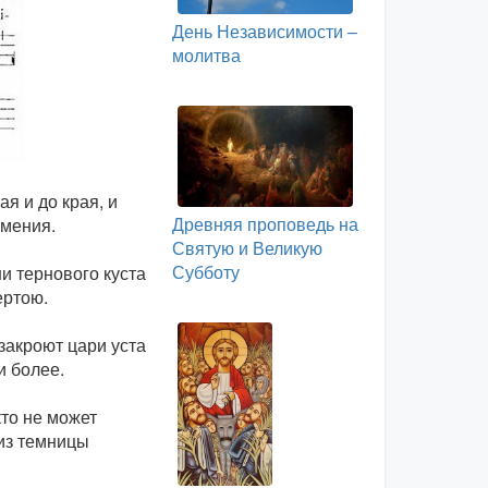
День Независимости –
молитва
я и до края, и
Древняя проповедь на
умения.
Святую и Великую
Субботу
и тернового куста
ертою.
закроют цари уста
и более.
то не может
 из темницы