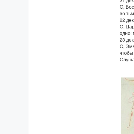
21 дек
О, Вос
во тьм
22 де
О, Ца
одно; 
23 де
О, Эмм
чтобы 
Слуша