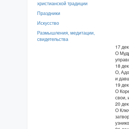
христианской традиции
Праздники
Искусство
Размышления, медитации,
свидетельства
17 де
О Мудр
управ
18 де
О, Ад
и дав
19 де
О Кор
свои, 
20 де
О Клю
затвор
узнико