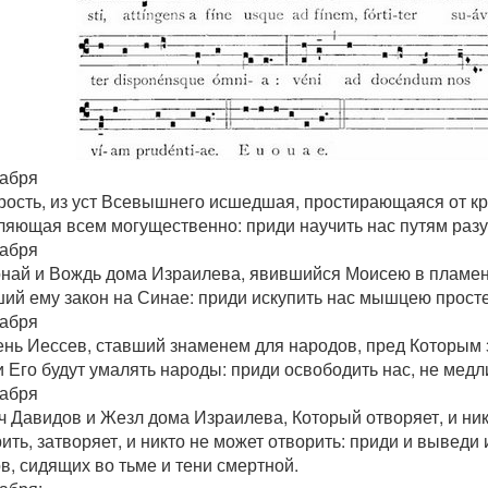
кабря
ость, из уст Всевышнего исшедшая, простирающаяся от кра
ляющая всем могущественно: приди научить нас путям раз
кабря
онай и Вождь дома Израилева, явившийся Моисею в пламен
ший ему закон на Синае: приди искупить нас мышцею прост
кабря
ень Иессев, ставший знаменем для народов, пред Которым 
и Его будут умалять народы: приди освободить нас, не медл
кабря
ч Давидов и Жезл дома Израилева, Который отворяет, и ник
ить, затворяет, и никто не может отворить: приди и выведи
в, сидящих во тьме и тени смертной.