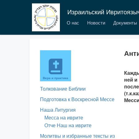
Израильский Ивритоязы
О нас
Новости
Документы
Ант
Кажды
Вера и практика
ней и
после
Толкование Библии
(т.к.
Подготовка к Воскресной Мессе
Месси
Наша Литургия
Месса на иврите
Отче Наш на иврите
Молитвы и избранные тексты из