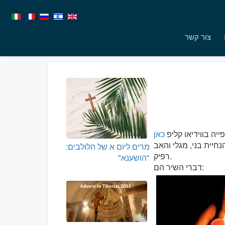
צור קשר
ייה בווידיאו קליפ
כאן
יית בני, מגלי והאב
מרים ליום א של הלולבים:
רפיק.
"הושענא"
דברי השיר הם: