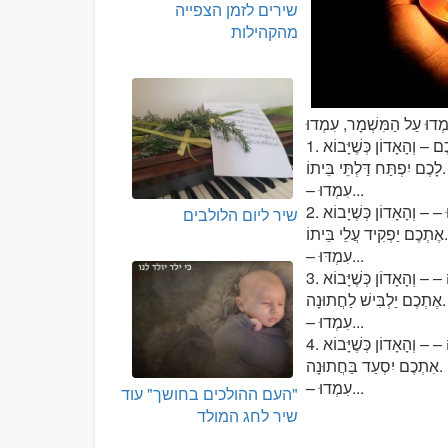
שירים לזמן הצפייה
מהקהילות
כֶם – וְהָאָדוֹן כְּשֶׁיָּבוֹא
לָכֶם יִפְתַּח דַּלְתֵּי בֵּיתוֹ.
– עִמְדוּ...
ּ – – וְהָאָדוֹן כְּשֶׁיָבוֹא
שיר ליום הלולבים
ֶתְכֶם יַפְקִיד עֲלֵי בֵּיתוֹ.
– עִמְדּוּ...
 – – וְהָאָדוֹן כְּשֶׁיָּבוֹא
אֶתְכֶם יַלְבִּישׁ לַחֲתוּנָה.
– עִמְדוּ...
ה – – וְהָאָדוֹן כְּשֶׁיָּבוֹא
אִתְכֶם יִסְעַד בַּחֲתוּנָה.
– עִמְדוּ...
"העם ההולכים בחושך" עוד
שיר לחג המולד