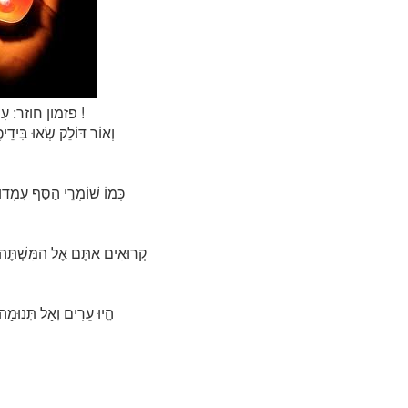
פזמון חוזר: עִמְדוּ עַל הַמִּשְׁמָר, עִמְדוּ !
1. וְאוֹר דּוֹלֵק שְׂאוּ בִּידֵי
2. כְּמוֹ שׁוֹמְרֵי הַסַּף עִמְדו
א
3. קְרוּאִים אַתֶּם אֶל הַמִּשְׁתֶּה
4. הֱיוּ עֵרִים וְאַל תְּנוּמָ