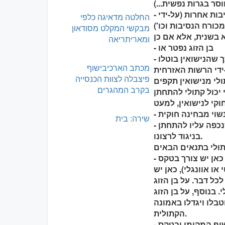
- אלה שאינם עושים כן מרצונם החופשי, אלא נאלצים להתחתן מסיבות אחרות (על-ידי
החלטה מדאיגה כלפי
מבקשי המקלט מסודאון
ומאריתריאה
- בן הזוג נפטר או
- ברית הנישואין הוכרה כבטלה ומבוטלת על ידי הכנסייה. לא די בכך שהנישואין בוטלו
מכתב הארכיבישוף
פיצבלה לצוות הכנסייה
בקרב המהגרים
שירה: בית
- אדם שלא יכול להעניק את הסכמתו מפאת בעיות נפשיות או אדם שנכפה עליו להתחתן
בניגוד לרצונו.
- אם הלא-קתולי הוא נוצרי בן כנסייה אחרת (אורתודוקסי או מזרחי), כאן יש צורך בטקס
ו אוונגלי), כאן יש
כל דבר. על בן הזוג
 בנוסף, על בן הזוג
בלו ויגדלו באמונה
הקתולית.
- אם הלא-קתולי הוא יהודי או מוסלמי, אז יש צורך בהיתר מהבישוף המקומי ובטקס