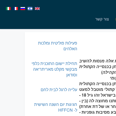
צור קשר
פעילות פוליטית ומלכות
האלהים
ת אלה מנסות להשיב
תחילת יישום התוכנית כלפי
מבקשי מקלט מאריתריאה
הקהילה
(
וסודאן
ומי
עלייה לרגל לבית לחם
- אנשים נשואים – מדובר באנשים שהתחתנו בכנסייה וכן באלו שהתחתנו מחוצה לה (בין
חגיגות יום השנה השישית
ל- HFFCN
- אלה שאינם מסוגלים להתחתן עקב ליקוי חמור ביותר (חוסר יכולת הנובע מסיבות גופניות