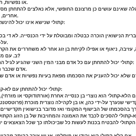
או נפשיות, חוסר בגרות נפשית...).
אחרים, מכורח הנסיבות וכו').
קתולי שנישא אינו יכול להינשא בשנית, אלא אם כן:
על-ידי הרשות האזרחית.
ב. עם מי יכול קתולי להתחתן?
קתולי יכול להתחתן עם כל אדם מבני המין השני שהגיע לגיל החוקי לנישואין, למעט:
- אדם שכבר נשוי מבחינה חוקית.
קתולי יכול להתחתן עם לא-קתולי בתנאים הבאים:
ישי שנערך על-ידי כהן, או בן לקהילה נוצרית מוכרת (פרוטסטנטי א
ך בהסכמתו של הבישוף המקומי ואז מדובר בנישואין תקדישיים ל
-קתולי להסכים לכבד את האמונה והמחויבות של בן הזוג הקתולי.
הקתולי להבטיח בכנות לעשות כל שביכולתו כך שכל הצאצאים יוט