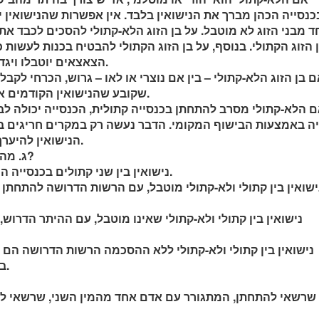
כנסייה הכהן מברך את הנישואין בלבד. אין אפשרות שהנישואין יה
 מבני הזוג לא מוטבל. על בן הזוג הלא-קתולי להסכים לכבד את
 הזוג הקתולי. בנוסף, על בן הזוג הקתולי להבטיח בכנות לעשות 
הצאצאים יוטבלו ויגדלו באמונה הקתולית.
שקובע שהנישואין הקודמים אכן בטלים ומבוטלים.
ה באמצעות הבישוף המקומי. הדבר נעשה רק במקרים חריגים בי
הנישואין להיערך בפומבי לעיני עדים.
ג. מהם נישואין כנסייתיים?
נישואין בין שני קתולים בכנסייה הם תקפים ותקדישיים.
ישואין בין קתולי ולא-קתולי מוטבל, עם הרשות הדרושה להתחתן 
נישואין בין קתולי ולא-קתולי שאינו מוטבל, עם ההיתר הדרוש
נישואין בין קתולי ולא-קתולי ללא ההסכמה הרשות הדרושה הם נ
בכנסייה אולם תקפים.
 שרשאי להתחתן, המתגורר עם אדם אחד מהמין השני, שרשאי לה