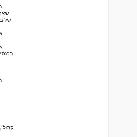
ב
שאחד
של בן
בכנסיי
נ
קתולי,