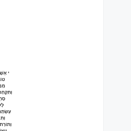
י אֵשֶׁ
טוֹב
מִמּ
וַתִּקָּח
סַחְ
לֶע
עָשְׂתָה
וַתּ
וְתוֹרַת
וַיְאַ