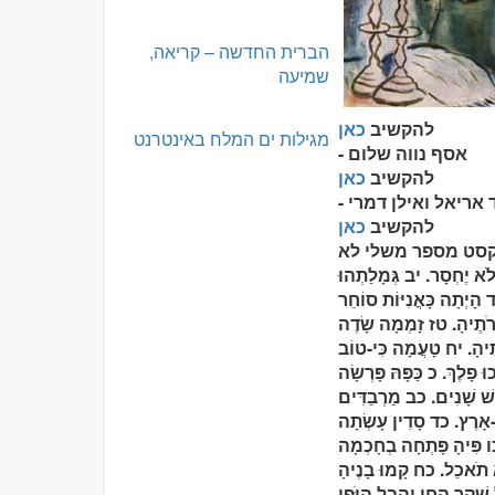
הברית החדשה – קריאה,
שמיעה
להקשיב
כאן
מגילות ים המלח באינטרנט
- אסף נווה שלום
להקשיב
כאן
ד אריאל ואילן דמרי
להקשיב
כאן
לֹא יֶחְסָר. יב גְּמָלַתְהוּ
ד הָיְתָה כָּאֳנִיּוֹת סוֹחֵר
עֲרֹתֶיהָ. טז זָמְמָה שָׂדֶה
ֹתֶיהָ. יח טָעֲמָה כִּי-טוֹב
ּ פָלֶךְ. כ כַּפָּהּ פָּרְשָׂה
בֻשׁ שָׁנִים. כב מַרְבַדִּים
נֵי-אָרֶץ. כד סָדִין עָשְׂתָה
 כו פִּיהָ פָּתְחָה בְחָכְמָה
א תֹאכֵל. כח קָמוּ בָנֶיהָ
 שֶׁקֶר הַחֵן וְהֶבֶל הַיֹּפִי