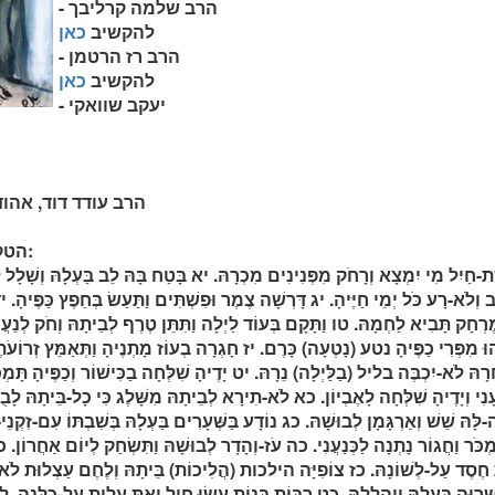
- הרב שלמה קרליבך
להקשיב
כאן
- הרב רז הרטמן
להקשיב
כאן
- יעקב שוואקי
- הרב עודד דוד, אהו
הטקסט מספר משלי לא:
ת-חַיִל מִי יִמְצָא וְרָחֹק מִפְּנִינִים מִכְרָהּ. יא בָּטַח בָּהּ לֵב בַּעְלָהּ וְשָׁלָל 
 וְלֹא-רָע כֹּל יְמֵי חַיֶּיהָ. יג דָּרְשָׁה צֶמֶר וּפִשְׁתִּים וַתַּעַשׂ בְּחֵפֶץ כַּפֶּיהָ. י
ֶרְחָק תָּבִיא לַחְמָהּ. טו וַתָּקָם בְּעוֹד לַיְלָה וַתִּתֵּן טֶרֶף לְבֵיתָהּ וְחֹק לְנַ
ֵהוּ מִפְּרִי כַפֶּיהָ נטע (נָטְעָה) כָּרֶם. יז חָגְרָה בְעוֹז מָתְנֶיהָ וַתְּאַמֵּץ זְרוֹע
רָהּ לֹא-יִכְבֶּה בליל (בַלַּיְלָה) נֵרָהּ. יט יָדֶיהָ שִׁלְּחָה בַכִּישׁוֹר וְכַפֶּיהָ תָּמְכו
ָנִי וְיָדֶיהָ שִׁלְּחָה לָאֶבְיוֹן. כא לֹא-תִירָא לְבֵיתָהּ מִשָּׁלֶג כִּי כָל-בֵּיתָהּ לָ
-לָּהּ שֵׁשׁ וְאַרְגָּמָן לְבוּשָׁהּ. כג נוֹדָע בַּשְּׁעָרִים בַּעְלָהּ בְּשִׁבְתּוֹ עִם-זִקְ
ִמְכֹּר וַחֲגוֹר נָתְנָה לַכְּנַעֲנִי. כה עֹז-וְהָדָר לְבוּשָׁהּ וַתִּשְׂחַק לְיוֹם אַחֲרוֹן.
 חֶסֶד עַל-לְשׁוֹנָהּ. כז צוֹפִיָּה הילכות (הֲלִיכוֹת) בֵּיתָהּ וְלֶחֶם עַצְלוּת לֹ
שְּׁרוּהָ בַּעְלָהּ וַיְהַלְלָהּ. כט רַבּוֹת בָּנוֹת עָשׂוּ חָיִל וְאַתְּ עָלִית עַל-כֻּלָּנָה. ל