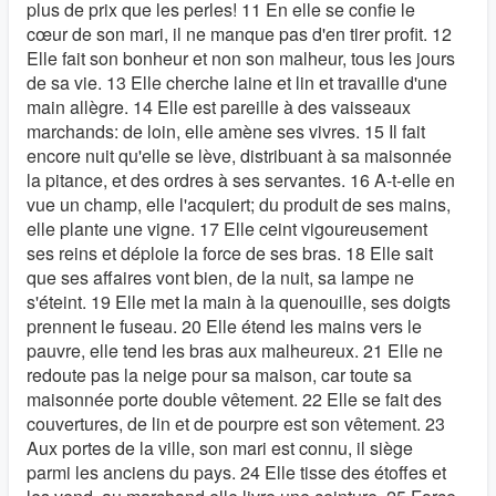
plus de prix que les perles! 11 En elle se confie le
cœur de son mari, il ne manque pas d'en tirer profit. 12
Elle fait son bonheur et non son malheur, tous les jours
de sa vie. 13 Elle cherche laine et lin et travaille d'une
main allègre. 14 Elle est pareille à des vaisseaux
marchands: de loin, elle amène ses vivres. 15 Il fait
encore nuit qu'elle se lève, distribuant à sa maisonnée
la pitance, et des ordres à ses servantes. 16 A-t-elle en
vue un champ, elle l'acquiert; du produit de ses mains,
elle plante une vigne. 17 Elle ceint vigoureusement
ses reins et déploie la force de ses bras. 18 Elle sait
que ses affaires vont bien, de la nuit, sa lampe ne
s'éteint. 19 Elle met la main à la quenouille, ses doigts
prennent le fuseau. 20 Elle étend les mains vers le
pauvre, elle tend les bras aux malheureux. 21 Elle ne
redoute pas la neige pour sa maison, car toute sa
maisonnée porte double vêtement. 22 Elle se fait des
couvertures, de lin et de pourpre est son vêtement. 23
Aux portes de la ville, son mari est connu, il siège
parmi les anciens du pays. 24 Elle tisse des étoffes et