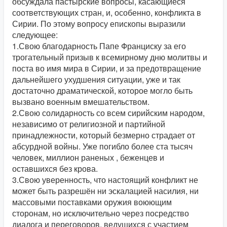
обсуждала пастырские вопросы, касающиеся
соответствующих стран, и, особенно, конфликта в
Сирии. По этому вопросу епископы выразили
следующее:
1.Свою благодарность Папе Франциску за его
трогательный призыв к всемирному дню молитвы и
поста во имя мира в Сирии, и за предотвращение
дальнейшего ухудшения ситуации, уже и так
достаточно драматической, которое могло быть
вызвано военным вмешательством.
2.Свою солидарность со всем сирийским народом,
независимо от религиозной и партийной
принадлежности, который безмерно страдает от
абсурдной войны. Уже погибло более ста тысяч
человек, миллион раненых , беженцев и
оставшихся без крова.
3.Свою уверенность, что настоящий конфликт не
может быть разрешён ни эскалацией насилия, ни
массовыми поставками оружия воюющим
сторонам, но исключительно через посредство
диалога и переговоров, ведущихся с участием