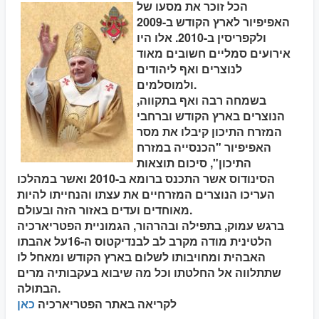
הכל זוכר את מסעו של
האפיפיור לארץ הקודש ב-2009
ולקפריסין ב-2010. אלו היו
אירועים סמליים חשובים מאוד
לנוצרים ואף ליהודים
ולמוסלמים.
בשמחה רבה ואף בתקווה,
הנוצרים בארץ הקודש וברחבי
המזרח התיכון קיבלו את מסר
האפיפיור "הכנסייה במזרח
התיכון", סיכום תוצאות
הסינודוס אשר התכנס ברומא ב-2010 ואשר במהלכו
העריכו הנוצרים המזרחיים את עצתו והנחייתו להיות
מאוחדים ועדים באזור הזה ובעולם.
ברגש עמוק, בתפילה ובהרהור, הגמוניית הפטריארכיה
הלטינית מודה מקרב לב לבנדיקטוס ה-16על אהבתו
האבהית ומחויבותו לשלום בארץ הקודש ומאחל לו
שתתלווה אל החלטתו וכל מה שיבוא בעקבותיה מרים
הבתולה.
לקריאה באתר הפטריארכיה
כאן