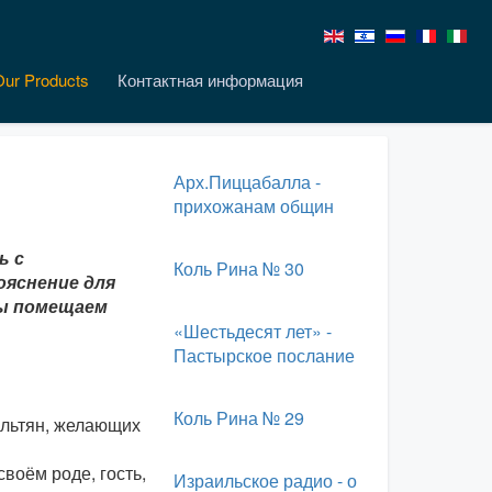
Our Products
Контактная информация
Арх.Пиццабалла -
прихожанам общин
ь с
Коль Рина № 30
яснение для
Мы помещаем
«Шестьдесят лет» -
Пастырское послание
Коль Рина № 29
ильтян, желающих
своём роде, гость,
Израильское радио - о