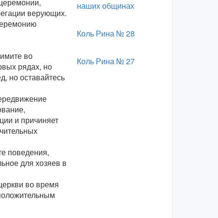
 церемонии,
наших общинах
егации верующих.
 церемонию
Коль Рина № 28
римите во
Коль Рина № 27
рвых рядах, но
д, но оставайтесь
передвижение
ование,
ции и причиняет
ачительных
те поведения,
льное для хозяев в
 церкви во время
 положительным