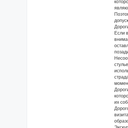
которо
являю
Поэто
допус
Дороги
Если 
внима
оставл
позади
Несоо
стулье
испол
страда
момент
Дороги
которо
их со
Дорого
визит
образ
Экску