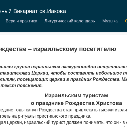
чный Викариат св.Иакова
Вера и практика
Литургический календарь
Музыка
ождестве – израильскому посетителю
ьшая группа израильских экскурсоводов встретилас
тавителями Церкви, чтобы составить небольшое по
льтян, посещающих церкви в праздник Рождества. 
 текст пояснения.
Израильским туристам
о празднике Рождества Христова
ледние годы канун Рождества стал привлекать тысячи изра
реть на ритуалы христианского праздника.
я церкви, израильский турист должен понимать, что он - в 