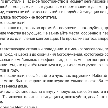
го впустили в частное пространство в момент религиозной
щейся мощным личным духовным переживанием для конгр
му, совсем не обязательно, чтобы в подобной ситуации на
кались посторонние посетители.
е посетители!
вы вошли в церковь во время богослужения, пожалуйста, п
ние чувства верующих. Не занимайте места, особенно в пе
яйте их для членов конгрегации. Не проталкивайтесь вперё
.
тветствующее ситуации поведение, а именно: разговоры, 
в, уход из церкви до окончания богослужения, фотографир
ьзование мобильных телефонов итд, очень мешает конгрега
ние тем, кто пришёл молиться в один из самых духовно зн
ов в году.
е посетители, не забывайте о чувствах верующих. Избегай
е может быть воспринято как неуважительное, и оскорбите
бственном доме.
й гость! Остановись на минуту и подумай, как себя вести в
а. Ты можешь влиять на ситуацию и, пожалуйста, делай это
ом!
рсоводы Иерусалима