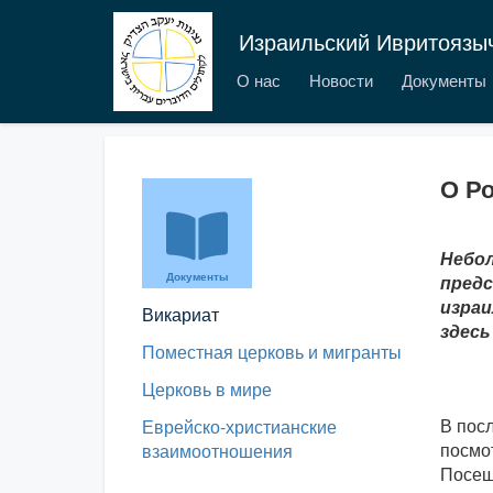
Израильский Ивритоязы
О нас
Новости
Документы
О Р
Небол
Документы
предс
израи
Викариат
здесь
Поместная церковь и мигранты
Церковь в мире
В пос
Еврейско-христианские
посмот
взаимоотношения
Посеща