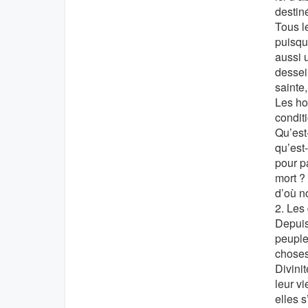
destin
Tous l
puisque
aussi 
dessein
sainte,
Les ho
condit
Qu’est
qu’est-
pour pa
mort ?
d’où n
2. Les
Depuis
peuple
choses
Divini
leur vi
elles 