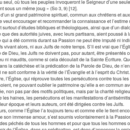
u seul, où tous les peuples invoqueront le Seigneur d’une seule 
ont sous un même joug » (So 3, 9) [12].
 d’un si grand patrimoine spirituel, commun aux chrétiens et aux 
e veut encourager et recommander la connaissance et l’estime 
t surtout d’études bibliques et théologiques, ainsi que d’un dial
 que des autorités juives, avec leurs partisans, aient poussé à l
ce qui a été commis durant sa Passion ne peut être imputé ni indi
fs vivant alors, ni aux Juifs de notre temps. S’il est vrai que l’Ég
 de Dieu, les Juifs ne doivent pas, pour autant, être présenté
eu ni maudits, comme si cela découlait de la Sainte Écriture. Qu
dans la catéchèse et la prédication de la Parole de Dieu, de n’e
i ne soit conforme à la vérité de l’Évangile et à l’esprit du Christ.
re, l’Église, qui réprouve toutes les persécutions contre tous l
soient, ne pouvant oublier le patrimoine qu’elle a en commun ave
, non pas par des motifs politiques, mais par la charité religie
e les haines, les persécutions et les manifestations d’antisémiti
leur époque et leurs auteurs, ont été dirigées contre les Juifs.
urs, comme l’Église l’a toujours tenu et comme elle le tient encor
de son immense amour, s’est soumis volontairement à la Passion 
des péchés de tous les hommes et pour que tous les hommes obt
oir de l’Église, dans sa prédication, est donc d’annoncer la cro