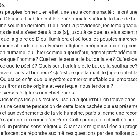
ée.
es peuples forment, en effet, une seule communauté ; ils ont une
 Dieu a fait habiter tout le genre humain sur toute la face de la ter
une seule fin dernière, Dieu, dont la providence, les témoignage
s de salut s’étendent à tous [2], jusqu’à ce que les élus soient 
 que la gloire de Dieu illuminera et où tous les peuples marchero
mmes attendent des diverses religions la réponse aux énigmes
ion humaine, qui, hier comme aujourd’hui, agitent profondément
-ce que l’homme? Quel est le sens et le but de la vie? Qu’est-ce
ce que le péché? Quels sont l’origine et le but de la souffrance?
rvenir au vrai bonheur? Qu’est-ce que la mort, le jugement et la 
 Qu’est-ce enfin que le mystère dernier et ineffable qui embrass
ous tirons notre origine et vers lequel nous tendons ?
 diverses religions non chrétiennes
 les temps les plus reculés jusqu’à aujourd’hui, on trouve dans l
s une certaine perception de cette force cachée qui est présent
 et aux événements de la vie humaine, parfois même une reco
té suprême, ou même d’un Père. Cette perception et cette recon
e d’un profond sens religieux. Quant aux religions liées au progr
s’efforcent de répondre aux mêmes questions par des notions plu