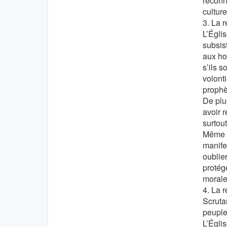
reconna
culture
3. La 
L’Égli
subsist
aux ho
s’ils 
volont
prophèt
De plu
avoir r
surtout
Même s
manife
oublie
protég
morales
4. La r
Scrutan
peuple
L’Églis