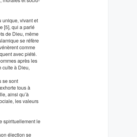
, morales et socio-
 unique, vivant et
e [5], qui a parlé
ets de Dieu, même
slamique se réfère
e vénèrent comme
oquent avec piété.
s hommes après les
n culte à Dieu,
s se sont
 exhorte tous à
le, ainsi qu’à
ciale, les valeurs
e spirituellement le
son élection se