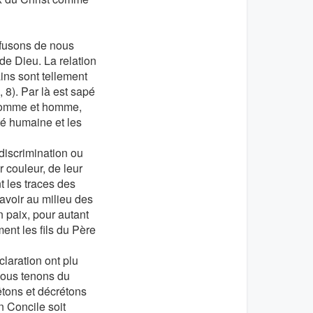
efusons de nous
de Dieu. La relation
ins sont tellement
, 8). Par là est sapé
e homme et homme,
té humaine et les
 discrimination ou
 couleur, de leur
t les traces des
’avoir au milieu des
n paix, pour autant
ent les fils du Père
laration ont plu
Nous tenons du
êtons et décrétons
n Concile soit