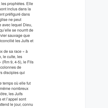
t les prophètes. Elle
 sont inclus dans la
ent préfiguré dans
glise ne peut
e avec lequel Dieu,
qu’elle se nourrit de
olivier sauvage que
éconcilié les Juifs et
ux de sa race « à
, le culte, les
 (Rm 9, 4-5), le Fils
t colonnes de
s disciples qui
 temps où elle fut
, et même nombreux
tre, les Juifs
 et l’appel sont
ttend le jour, connu