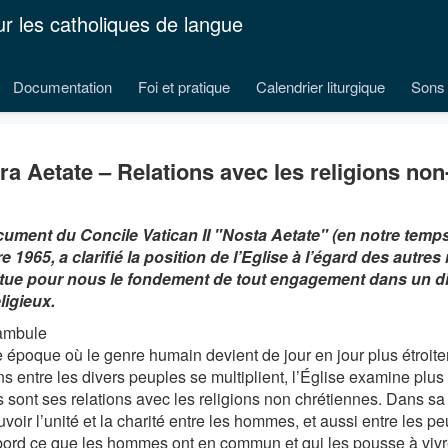
ur les catholiques de langue
Documentation
Foi et pratique
Calendrier liturgique
Sons 
ra Aetate – Relations avec les religions no
ument du Concile Vatican II "Nosta Aetate" (en notre temps)
 1965, a clarifié la position de l’Eglise à l’égard des autres r
tue pour nous le fondement de tout engagement dans un d
ligieux.
ambule
e époque où le genre humain devient de jour en jour plus étroite
ns entre les divers peuples se multiplient, l’Église examine plus
s sont ses relations avec les religions non chrétiennes. Dans sa
voir l’unité et la charité entre les hommes, et aussi entre les p
abord ce que les hommes ont en commun et qui les pousse à viv