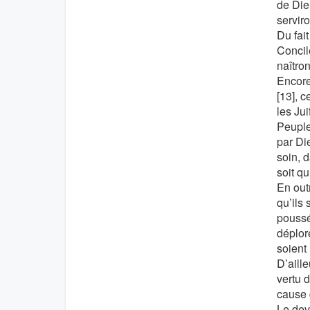
de Die
servir
Du fait
Concil
naîtron
Encore
[13], 
les Jui
Peuple
par Di
soin, 
soit qu
En out
qu’ils 
poussée
déplor
soient 
D’aille
vertu 
cause 
Le dev