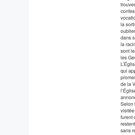
trouven
confess
vocati
la sort
oublie
dans sa
la raci
sont le
les Gen
L’Égli
qui app
promess
de la 
l’Égli
annonc
Selon 
visitée
furent 
restent
sans r