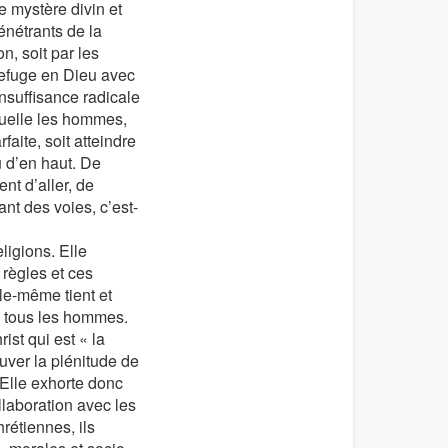
e mystère divin et
énétrants de la
n, soit par les
 refuge en Dieu avec
nsuffisance radicale
uelle les hommes,
faite, soit atteindre
u d’en haut. De
nt d’aller, de
nt des voies, c’est-
eligions. Elle
 règles et ces
lle-même tient et
e tous les hommes.
ist qui est « la
ouver la plénitude de
. Elle exhorte donc
llaboration avec les
hrétiennes, ils