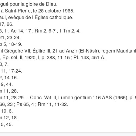
gué pour la gloire de Dieu.
à Saint-Pierre, le 28 octobre 1965.
aul, évêque de l’Église catholique.
17, 26.
8, 1 ; Ac 14, 17 ; Rm 2, 6-7 ; 1 Tm 2, 4.
21, 23-24.
o 5, 18-19.
nt Grégoire VII, Épître III, 21 ad Anzir (El-Nâsir), regem Maurita
 Ep. sel. II, 1920, I, p. 288, 11-15 ; PL 148, 451 A.
3, 7.
 11, 17-24.
2, 14-16.
19, 44.
m 11, 28.
m 11, 28-29. – Conc. Vat. II, Lumen gentium : 16 AAS (1965), p. 
 66, 23 ; Ps 65, 4 ; Rm 11, 11-32.
 19, 6.
m 12, 18.
 5, 45.