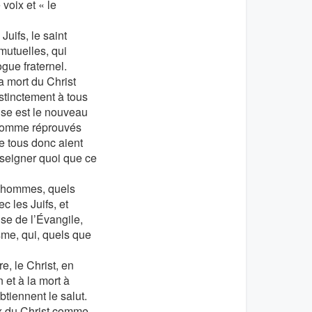
voix et « le
Juifs, le saint
mutuelles, qui
ogue fraternel.
a mort du Christ
stinctement à tous
lise est le nouveau
s comme réprouvés
e tous donc aient
nseigner quoi que ce
es hommes, quels
c les Juifs, et
use de l’Évangile,
sme, qui, quels que
e, le Christ, en
et à la mort à
iennent le salut.
ix du Christ comme