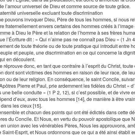
de l’amour universel de Dieu et comme source de toute grâce.
raternité universelle excluant toute discrimination
e pouvons invoquer Dieu, Père de tous les hommes, si nous r
re fraternellement envers certains des hommes créés à l’image 
omme à Dieu le Père et la relation de l’homme à ses frères huma
ue l’Écriture dit : « Qui n’aime pas ne connaît pas Dieu » (1 Jn 4
dement de toute théorie ou de toute pratique qui introduit entr
peuple et peuple, une discrimination en ce qui concerne la digni
qui en découlent.
e réprouve donc, en tant que contraire à l’esprit du Christ, toute
on dont sont victimes des hommes en raison de leur race, de leur
ion ou de leur religion. En conséquence, le saint Concile, suivan
Apôtres Pierre et Paul, prie ardemment les fidèles du Christ « d
 une belle conduite » (1 P 2, 12), si c’est possible, et de vivre e
dépend d’eux, avec tous les hommes [14], de manière à être vraim
 dans les cieux [15].
’ensemble et chacun des points qui ont été édictés dans cette déc
res du Concile. Et Nous, en vertu du pouvoir apostolique que 
, en union avec les vénérables Pères, Nous les approuvons, arr
e Saint-Esprit, et Nous ordonnons que ce qui a été ainsi établi e