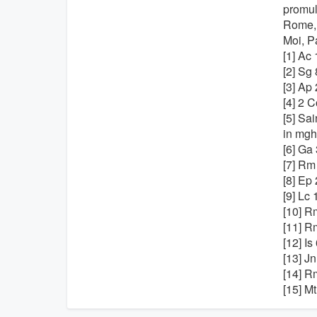
promul
Rome, 
Moi, P
[1] Ac 
[2] Sg 
[3] Ap 
[4] 2 C
[5] Sai
in mgh,
[6] Ga 
[7] Rm
[8] Ep 
[9] Lc 
[10] R
[11] R
[12] Is
[13] Jn
[14] R
[15] Mt