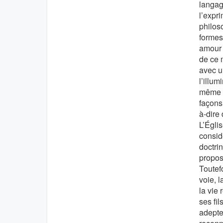
langag
l’expri
philoso
formes 
amour 
de ce 
avec un
l’illu
même a
façons
à-dire 
L’Églis
consid
doctrin
propos
Toutefo
voie, l
la vie 
ses fil
adeptes