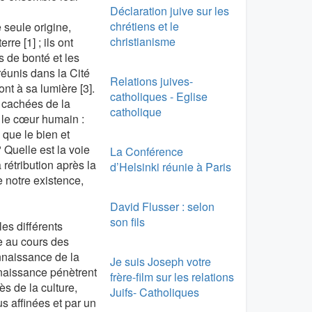
Déclaration juive sur les
chrétiens et le
 seule origine,
christianisme
re [1] ; ils ont
s de bonté et les
réunis dans la Cité
Relations juives-
nt à sa lumière [3].
catholiques - Eglise
 cachées de la
catholique
 le cœur humain :
 que le bien et
 Quelle est la voie
La Conférence
rétribution après la
d’Helsinki réunie à Paris
e notre existence,
David Flusser : selon
son fils
es différents
e au cours des
nnaissance de la
Je suis Joseph votre
naissance pénètrent
frère-film sur les relations
ès de la culture,
Juifs- Catholiques
s affinées et par un