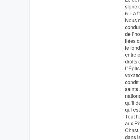
signe 
5. La f
Nous n
condui
de l’h
liées q
le fon
entre 
droits 
L’Églis
vexati
condit
saints 
nations
qu’il 
qui est
Tout l
aux Pè
Christ
dans l