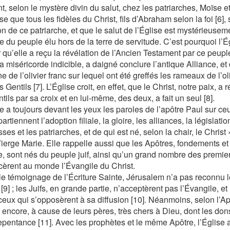
t, selon le mystère divin du salut, chez les patriarches, Moïse e
e que tous les fidèles du Christ, fils d’Abraham selon la foi [6],
on de ce patriarche, et que le salut de l’Église est mystérieusem
ie du peuple élu hors de la terre de servitude. C’est pourquoi l’É
r qu’elle a reçu la révélation de l’Ancien Testament par ce peupl
 miséricorde indicible, a daigné conclure l’antique Alliance, et 
ne de l’olivier franc sur lequel ont été greffés les rameaux de l’
s Gentils [7]. L’Église croit, en effet, que le Christ, notre paix, a r
tils par sa croix et en lui-même, des deux, a fait un seul [8].
se a toujours devant les yeux les paroles de l’apôtre Paul sur ce
artiennent l’adoption filiale, la gloire, les alliances, la législation
es et les patriarches, et de qui est né, selon la chair, le Christ »
Vierge Marie. Elle rappelle aussi que les Apôtres, fondements e
se, sont nés du peuple juif, ainsi qu’un grand nombre des premier
èrent au monde l’Évangile du Christ.
le témoignage de l’Écriture Sainte, Jérusalem n’a pas reconnu le
 [9] ; les Juifs, en grande partie, n’acceptèrent pas l’Évangile
ceux qui s’opposèrent à sa diffusion [10]. Néanmoins, selon l’Apô
 encore, à cause de leurs pères, très chers à Dieu, dont les dons
epentance [11]. Avec les prophètes et le même Apôtre, l’Église a