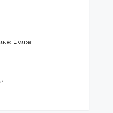
niae, éd. E. Caspar
57.