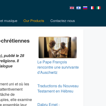
et musique
Our Products
Contactez-nous
n-chrétiennes
, publié le 28
eligions. Il
Le Pape François
ialogue
rencontre une survivante
d’Auschwitz
ment uni et où les
Traductions du Nouveau
 attentivement
Testament en Hébreu
 tâche de
euples, elle examine
Dabru Emet -
re ensemble leur