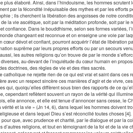
e plus élaboré. Ainsi, dans l’hindouisme, les hommes scrutent l
ment par la fécondité inépuisable des mythes et par les efforts p
phie ; ils cherchent la libération des angoisses de notre conditio
de la vie ascétique, soit par la méditation profonde, soit par le
et confiance. Dans le bouddhisme, selon ses formes variées, l’i
monde changeant est reconnue et on enseigne une voie par laq
 cœur dévot et confiant, pourront acquérir l’état de libération par
mination suprême par leurs propres efforts ou par un secours ven
ussi, les autres religions qu’on trouve de par le monde s’efforce
 diverses, au-devant de l’inquiétude du cœur humain en proposa
des doctrines, des règles de vie et des rites sacrés.
e catholique ne rejette rien de ce qui est vrai et saint dans ces r
ère avec un respect sincère ces manières d’agir et de vivre, ces
es qui, quoiqu’elles diffèrent sous bien des rapports de ce qu’e
e, cependant reflètent souvent un rayon de la vérité qui illumin
is, elle annonce, et elle est tenue d’annoncer sans cesse, le Chr
a vérité et la vie » (Jn 14, 6), dans lequel les hommes doivent tr
religieuse et dans lequel Dieu s’est réconcilié toutes choses [4]
s pour que, avec prudence et charité, par le dialogue et par la co
 d’autres religions, et tout en témoignant de la foi et de la vie c