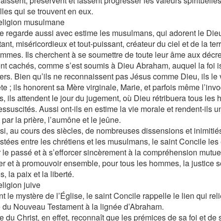
issent, préservent et fassent progresser les valeurs spirituelles
lles qui se trouvent en eux.
religion musulmane
se regarde aussi avec estime les musulmans, qui adorent le Dieu
ant, miséricordieux et tout-puissant, créateur du ciel et de la terr
mmes. Ils cherchent à se soumettre de toute leur âme aux décr
sont cachés, comme s’est soumis à Dieu Abraham, auquel la foi i
iers. Bien qu’ils ne reconnaissent pas Jésus comme Dieu, ils l
e ; ils honorent sa Mère virginale, Marie, et parfois même l’inv
s, ils attendent le jour du jugement, où Dieu rétribuera tous le
essuscités. Aussi ont-ils en estime la vie morale et rendent-ils u
 par la prière, l’aumône et le jeûne.
i, au cours des siècles, de nombreuses dissensions et inimitié
stées entre les chrétiens et les musulmans, le saint Concile les
r le passé et à s’efforcer sincèrement à la compréhension mutuel
er et à promouvoir ensemble, pour tous les hommes, la justice so
, la paix et la liberté.
eligion juive
t le mystère de l’Église, le saint Concile rappelle le lien qui reli
 du Nouveau Testament à la lignée d’Abraham.
e du Christ, en effet, reconnaît que les prémices de sa foi et de 