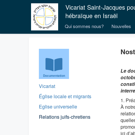
Vicariat Saint-Jacques po
hébraïque en Israël
Qui sommes nous?
Nouvelles
Nost
Le doc
Documentation
octobre
consti
Vicariat
interre
Église locale et migrants
1. Pré
Eglise universelle
À notr
relatio
Relations juifs-chretiens
quelle
promou
ici d’