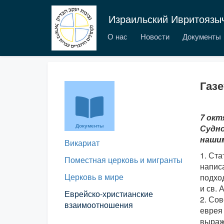
Израильский Ивритоязы
О нас
Новости
Документы
Газе
7 окт
Документы
Судно
наши
Викариат
1. Ста
Поместная церковь и мигранты
напис
Церковь в мире
подхо
и св. 
Еврейско-христианские
2. Со
взаимоотношения
еврея 
выраже