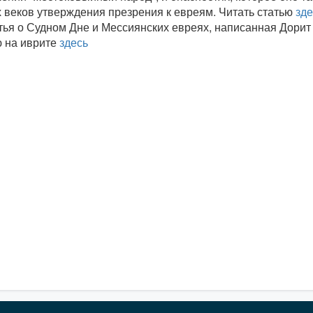
х веков утверждения презрения к евреям. Читать статью
зде
тья о Судном Дне и Мессиянских евреях, написанная Дорит
ю на иврите
здесь