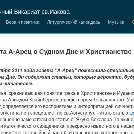
чный Викариат св.Иакова
Вера и практика
Литургический календарь
Музыка
та А-Арец о Судном Дне и Христианстве
ября 2011 года газета "А-Арец" поместила специаль
м Дне. Он содержит статьи, которые вероятно, бу
м читателям.
тья, сравнивающая понятие греха в Христианстве и Иудаиз
ана Авиадом Клайнбергом, профессором Тельавивского Уни
д определяется его восприятием и интерпретацией личност
Августина ( он специалист по св.Августину). Читать статью
зд
вершенно замечательная статья о. Якуба Векслера-Вашкинел
и католического священника, прекрасно известного в наши
нии "жестоковыйный народ", и опасностях, которое оно та