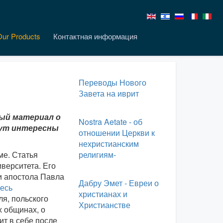
Our Products
Контактная информация
Переводы Нового
Завета на иврит
ный материал о
Nostra Aetate - об
дут интересны
отношении Церкви к
нехристианским
ме. Статья
религиям-
верситета. Его
и апостола Павла
Дабру Эмет - Евреи о
есь
христианах и
я, польского
Христианстве
х общинах, о
ит в себе после