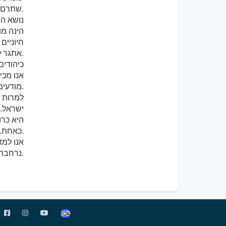
שתרם לקידום דיוניהם בסוגיות מכריעות המתייחסות ליחסו של גוף המשיח לעם ישראל.
נושא הה
הינה מו
חיוניים
אתגר להימנע מפרשנות רדודה ולחקור לעומק את רז עמנו.
כיהודים
אנו מכי
מודעים לאי ההבנה העלולה להיווצר בכנסייה בגין הצהרתנו אודות המשך השתייכותנו לעם היהודי.
למרות ה
ישראל. 
היא כרו
כאחת. אנו עדים לטרגדיית הפרדתן ומבשרים את תקוות הפיוס העתידה לבוא.
אנו למד
נרחבת המוקדשת לשירות העם היהודי וגוף המשיח גם יחד.