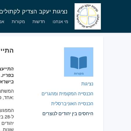
נציגות יעקב הצדיק לקתולי
מי אנחנו
חדשות
מקורות
אמו
התייע
התייעצ
מקורות
בפריז.
בישראל
נציגות
המשתתפ
הכנסייה המקומית ומהגרים
אחד, פרסמו את הסיכום הבא:
הכנסייה האוניברסלית
היחסים בין יהודים לנוצרים
ל-28 ביוני 2011, בפריז, צרפת. בהסתמכותם על הצהרת הלסינקי 2010 (
יהודים 
שונות, 