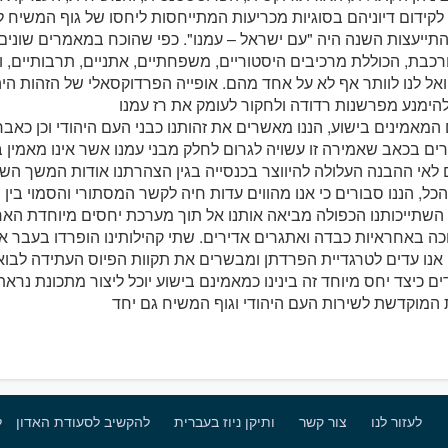
תייעצות השנה היה "עם ישראל – עמנו". כפי שהוכח במאמרים שונים,
רכבת, הכוללת מרכיבים היסטוריים, משפחתיים, אתניים, תרבותיים, ור
 ואל לנו לוותר אף לא על אחד מהם. אופייה הפרדוקסאלי של הזהות היה
 המאמינים בישוע, הננו מאשרים את זהותנו כבני העם היהודי וכן כאב
רים בכאב שאמירה זו עשויה לגרום לחלק מבני עמנו אשר אינו מאמין 
כל, הננו סבורים כי אנו מהווים עדות חיה לקשר המסתורי והסמוי בין 
השתייכותנו הכפולה מביאה אותנו אל תוך מערכת יחסים מיוחדת האח
כה באחראיות כבדה ואתגרים אדירים. שתי קהילותינו הופרדו בעבר א
ים כיצד יחס מיוחד זה בינינו כמאמינם בישוע יוכל ליצור מתכונת נראת
לשמור על בטחון הילדים
לעזור לנו
צור קשר
ותיקן ניוז בעברית
להקשיב לסעודת האדון