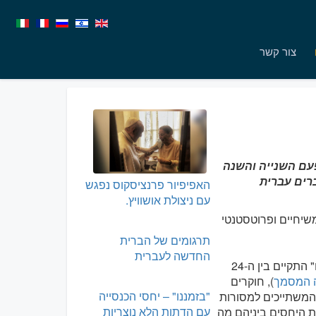
צור קשר
עם השנייה והשנה
ברים עברית
האפיפיור פרנציסקוס נפגש
עם ניצולת אושוויץ.
שיחיים ופרוטסטנטי
תרגומים של הברית
החדשה לעברית
המפגש השני של התייעצות הלסינקי אודות "ההמשכיות היהודית בגוף המשיח" התקיים בין ה-24
 המסמך
), חוקרים
"בזמננו" – יחסי הכנסייה
 המשתייכים למסורות
עם הדתות הלא נוצריות
את היחסים ביניהם מה