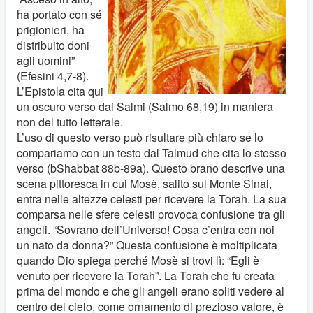
ha portato con sé
prigionieri, ha
distribuito doni
agli uomini”
(Efesini 4,7-8).
L’Epistola cita qui
un oscuro verso dai Salmi (Salmo 68,19) in maniera
non del tutto letterale.
L’uso di questo verso può risultare più chiaro se lo
compariamo con un testo dal Talmud che cita lo stesso
verso (bShabbat 88b-89a). Questo brano descrive una
scena pittoresca in cui Mosè, salito sul Monte Sinai,
entra nelle altezze celesti per ricevere la Torah. La sua
comparsa nelle sfere celesti provoca confusione tra gli
angeli. “Sovrano dell’Universo! Cosa c’entra con noi
un nato da donna?” Questa confusione è moltiplicata
quando Dio spiega perché Mosè si trovi lì: “Egli è
venuto per ricevere la Torah”. La Torah che fu creata
prima del mondo e che gli angeli erano soliti vedere al
centro del cielo, come ornamento di prezioso valore, è