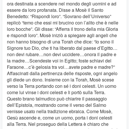
ora destinata a scendere nel mondo degli uomini e ad
essere da loro profanata. Disse a Mosè il Santo
Benedetto: “Rispondi loro”. “Sovrano dell’Universo”
replicò “temo che essi mi brucino con l’alito che è nelle
loro bocche”. Gli disse: “Afferra il trono della mia Gloria
e rispondi loro”. Mosè iniziò a spiegare agli angeli che
non hanno bisogno di una Torah che dice: “Io sono il
Signore tuo Dio, che ti ha liberato dal paese d’Egitto…
non devi rubare…non devi uccidere…onora il padre e
la madre…Scendeste voi in Egitto; foste schiavi del
Faraone…c’è gelosia tra voi…avete padre e madre?”
Affascinati dalla pertinenza delle risposte, ogni angelo
gli diede un dono. Insieme con la Torah, Mosè scese
verso la Terra portando con sé i doni celesti. Un uomo
come lui vinse i doni celesti e li portò sulla Terra.
Questo brano talmudico può chiarire il passaggio
dell’Epistola, mostrando come il verso del Salmo
venisse usato nella tradizione ebraica. Come Mosè,
Gesù ascende e, come un uomo, porta i doni celesti
alla Terra. Nel proseguo della Lettera è chiaro che