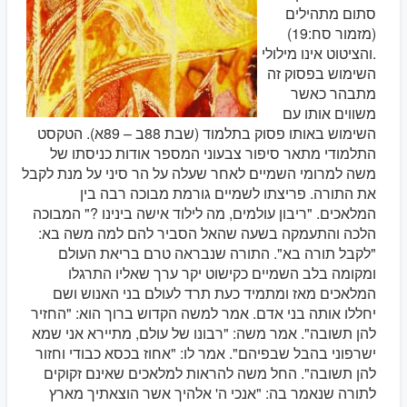
סתום מתהילים
(מזמור סח:19)
והציטוט אינו מילולי.
השימוש בפסוק זה
מתבהר כאשר
משווים אותו עם
השימוש באותו פסוק בתלמוד (שבת 88ב – 89א). הטקסט
התלמודי מתאר סיפור צבעוני המספר אודות כניסתו של
משה למרומי השמיים לאחר שעלה על הר סיני על מנת לקבל
את התורה. פריצתו לשמיים גורמת מבוכה רבה בין
המלאכים. "ריבון עולמים, מה לילוד אישה בינינו ?" המבוכה
הלכה והתעמקה בשעה שהאל הסביר להם למה משה בא:
"לקבל תורה בא". התורה שנבראה טרם בריאת העולם
ומקומה בלב השמיים כקישוט יקר ערך שאליו התרגלו
המלאכים מאז ומתמיד כעת תרד לעולם בני האנוש ושם
יחללו אותה בני אדם. אמר למשה הקדוש ברוך הוא: "החזיר
להן תשובה". אמר משה: "רבונו של עולם, מתיירא אני שמא
ישרפוני בהבל שבפיהם". אמר לו: "אחוז בכסא כבודי וחזור
להן תשובה". החל משה להראות למלאכים שאינם זקוקים
לתורה שנאמר בה: "אנכי ה' אלהיך אשר הוצאתיך מארץ