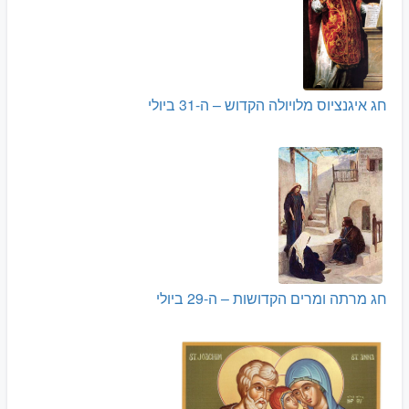
חג איגנציוס מלויולה הקדוש – ה-31 ביולי
חג מרתה ומרים הקדושות – ה-29 ביולי