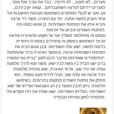
מצרים... לא תגנוב... לא תרצח... כבד את אביך ואת אמך...
למצרים ירדתם לפרעה השתעבדתם... קנאה יש ביניכם...
אב ואם יש לכם? המלאכים השתוממו מנכונות התשובות וכל
אחד העניק למשה מתנה. יחד עם התורה, משה ירד ארצה
והביא איתו את המתנות השמימיות. בן אנוש כמוהו זכה
למתנות השמיים והביאן עלי אדמות.
טקסט זה מהתלמוד משליך אור על הקטע מהאיגרת ומראה
הכיצד השתמשו בפסוק זה מתהילים במסורת היהודית.
בדומה למשה, ישוע עלה השמיימה, וכבן אנוש הביא את
המתנות השמימיות ארצה. בהמשך האיגרת ברור שהמתנות
והתפקידים שאודותם מדובר הינם למען "בניית גוף המשיח".
ברם ישנו הבדל בין משה לבין ישוע: משה יוצא לדרך מלמטה
ועולה ואז יורד שוב. על פי האיגרת, ישוע מתחיל מלמעלה
ויורד ארצה ואז עולה שוב. מבלי לרדת פעם נוספת , הוא
מחלק את מתנות השמיים ממקומו במרומים. בשימושו
הליטורגי, ניתן להבין הקשר בין חג השבועות ועלייתו של ישוע
השמיימה: בעלייתו השמיימה, ישוע שולח את רוח הקודש וכל
מתנותיה למען צמיחת הכנסייה.