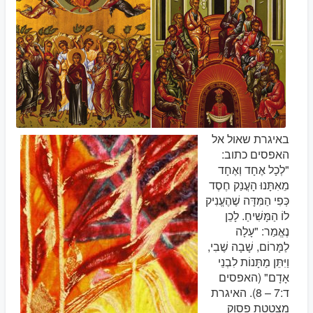
באיגרת שאול אל
האפסים כתוב:
"לְכָל אֶחָד וְאֶחָד
מֵאִתָּנוּ הָעֳנַק חֶסֶד
כְּפִי הַמִּדָּה שֶׁהֶעֱנִיק
לוֹ הַמָּשִׁיחַ. לָכֵן
נֶאֱמַר: "עָלָה
לַמָּרוֹם, שָׁבָה שֶׁבִי,
וַיִּתֵּן מַתָּנוֹת לִבְנֵי
אָדָם" (האפסים
ד:7 – 8). האיגרת
מצטטת פסוק