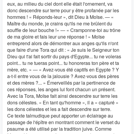
eux, au milieu du ciel dont elle était l'ornement, va
donc descendre sur terre pour y être profanée par les
hommes ! « Réponds-leur », dit Dieu à Moïse. — «
Maître du monde, je crains qu'ils ne me brûlent du
souffle de leur bouche !» — « Cramponne-toi au trône
de ma gloire et fais leur une réponse ! » Moïse
entreprend alors de démontrer aux anges qu'ils n'ont
que faire d'une Tora qui dit : « Je suis le Seigneur ton
Dieu qui t'ai fait sortir du pays d'Egypte... tu ne voleras
point... tu ne tueras point... tu honoreras ton père et ta
mère, etc. » — « Avez-vous été captifs en Egypte ? Y
a-t-il entre vous de la jalousie ? Avez-vous des pères
et des mères ?... » Émerveillés par la pertinence de
ces réponses, les anges lui font chacun un présent.
Avec la Tora, Moïse fait ainsi descendre sur terre les
dons célestes. « En tant qu'homme », il a « capturé »
les dons célestes et les a fait descendre sur terre.
Ce texte talmudique peut apporter un éclairage au
passage de l'épître en montrant comment le verset du
psaume a été utilisé par la tradition juive. Comme