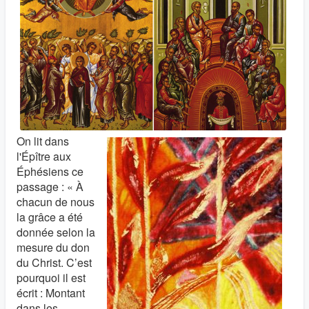
On lit dans
l'Épître aux
Éphésiens ce
passage : « À
chacun de nous
la grâce a été
donnée selon la
mesure du don
du Christ. C’est
pourquoi il est
écrit : Montant
dans les