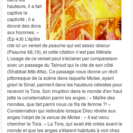
hauteurs, il a fait
captive la
captivité ; il a
donné des dons
aux hommes. »
(Ep 4,8) L’épître
cite ici un verset de psaume qui est assez obscur
(Psaume 68,19), et cette citation n’est pas littérale.
L'usage de ce verset peut s'éclairer par comparaison
avec un passage du Talmud qui le cite de son côté
(Shabbat 88b-89a). Ce passage nous donne un récit
pittoresque de la scène dans laquelle Moïse, ayant
gravi le Sinaï, parvient dans les hauteurs célestes pour
recevoir la Tora. Son irruption dans le monde d'en haut
jette la consternation parmi les anges : « Maître des
mondes, que fait parmi nous ce fils de femme ?! »
Consternation qui redouble lorsque Dieu révèle aux
anges l'objet de la venue de Moïse : « II est venu
chercher la Tora. » La Tora, qui avait été créée avant le
monde et que les anges s'étaient habitués à voir chez