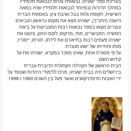
בעריכת ספר ישעיהו, נבואותיו צורפו לנבואות תלמידיו
במהלך הדורות ובמיוחד לנבואות תלמידיו שהיו במאה
השישית, תקופת גלות בבל ושיבת ציון. באסופת הברית
הישנה (התנ"ך), ישעיהו מצא את מקומו כראשון הנביאים
ונוצרים מצאו בספר נבואות רבות המצביעות על ביאת
המשיח. המבשרים, מתי, מרקוס, לוקס ויוחנן, ציטטו את
ישעיהו פעמים רבות בתיאורם את לידתו, תורתו, ייסוריו,
מותו ותחייתו של ישוע מנצרת.
על פי מסורת אחת, שאינו מוזכר במקרא, ישעיהו מת על
קידוש השם.
הבית הראשון של הקהילה הקתולית הדוברת עברית
בירושלים היה בבית ישעיהו, מרכז ללימודי היהדות שנוסד על
ידי האבות הדומיניקאנים ואשר פעל בין השנים 1960 ו-1998.