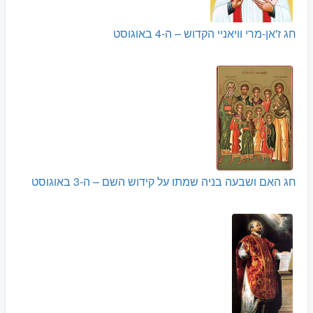
חג ז'אן-מרי וויאניי הקדוש – ה-4 באוגוסט
חג האם ושבעה בניה שמתו על קידוש השם – ה-3 באוגוסט