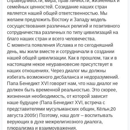
справедливости, мира, прав личности, жизненных и
семейных ценностей. Созидание наших стран
является нашей общей ответственностью. Мы
желаем предложить Востоку и Западу модель
сосуществования различных религий и позитивного
сотрудничества различных по типу цивилизаций на
благо наших стран и всего человечества.
С момента появления Ислама и по сегодняшний
день, мы жили вместе и сотрудничали в создании
нашей общей цивилизации. Как в прошлом, так и в
настоящем некое неуравновесие присутствует в
наших отношениях. Через диалог мы должны
избегать возможного дисбаланса и недоразумений.
Папа Бенедикт ХVI говорит нам, что наш диалог не
должен быть временной реальностью. Это скорее,
жизненная необходимость, от которой зависит
наше будущее (Папа Бенедикт ХVI, встреча с
представителями мусульманских общин, Кёльн,20
августа 2005г) Поэтому, наш долг – воспитывать
верующих в духе межрелигиозного диалога,
плюрализма и взаимоуважения.