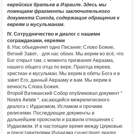
еврейских братьев в Израиле. Здесь мы
помещаем фрагменты заключительного
документа Синода, содержащие обращение к
евреям и мусульманам.
IV. Сотрудничество и диалог с нашими
согражданами, евреями
8. Нас объединяет одно Писание; Слово Божие,
Ветхий Завет, - для нас обоих. Мы верим во всё, что
Бог открыл там, с момента призвания Авраама,
нашего общего отца по вере, Праотца евреев,
христиан и мусульман. Мы верим в обеты Бога и в
завет Его, данный Аврааму и вам. Мы верим в
вечность Слова Божия.
Второй Ватиканский Собор опубликовал документ "
Nostra Aetate ", касающийся межрелигиозного
диалога с Иудаизмом, Исламом и прочими
религиями. Последующие документы в
дальнейшем прояснили и развили отношения с
Иудаизмом. И в настоящее время между Церковью
и представителями Иудаизма существует диалог.