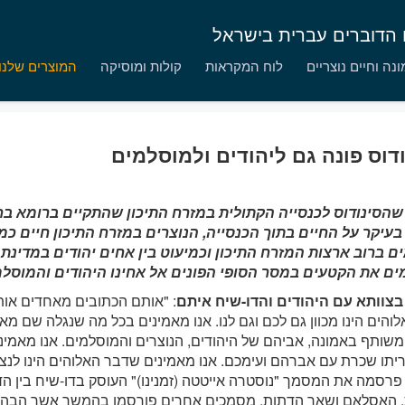
ם הדוברים עברית בישראל
נה וחיים נוצריים
לוח המקראות
קולות ומוסיקה
המוצרים שלנו
דוס פונה גם ליהודים ולמוסלמים
שהסינודוס לכנסייה הקתולית במזרח התיכון שהתקיים ברומא ב
בעיקר על החיים בתוך הכנסייה, הנוצרים במזרח התיכון חיים כמי
ם ברוב ארצות המזרח התיכון וכמיעוט בין אחים יהודים במדינת 
ם את הקטעים במסר הסופי הפונים אל אחינו היהודים והמוסלמ
בצוותא עם היהודים והדו-שיח איתם
: "אותם הכתובים מאחדים אותנ
והים הינו מכוון גם לכם וגם לנו. אנו מאמינים בכל מה שנגלה שם מא
משותף באמונה, אביהם של היהודים, הנוצרים והמוסלמים. אנו מאמינ
יתו שכרת עם אברהם ועימכם. אנו מאמינים שדבר האלוהים הינו לנצח
פרסמה את המסמך "נוסטרה אייטטה (זמנינו)" העוסק בדו-שיח בין ה
, האסלאם ושאר הדתות. מסמכים אחרים פורסמו בהמשך אשר הבהיר