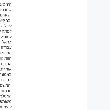
היחסים 
שהדו-שי
ושגורם 
ובר קיי
לפתח עמ
להוביל 
האל, זאת אומרת על פי טובו של האל, צדקו ואהבתו לכל אחד."
9. ע
בודה 
המוסלמ
הוותיקן
אחד, חי
אומרים 
באמונה 
בסיס הא
והמשפחה
הדתות ו
האסלאם 
משותפת.