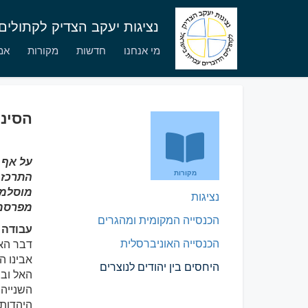
נציגות יעקב הצדיק לקתולי
מי אנחנו
חדשות
מקורות
אמו
הסינו
על אף 
מקורות
התרכז 
מוסלמי
נציגות
מפרסמי
הכנסייה המקומית ומהגרים
עבודה 
הכנסייה האוניברסלית
דבר האל
אבינו ה
היחסים בין יהודים לנוצרים
האל ובר
השנייה 
היהדות