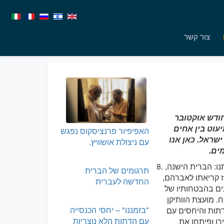
צור קשר
חודש אוקטובר
עוט בין אחים
האפיפיור פרנציסקוס נפגש
ישראל. כאן אנו
עם ניצולת אושוויץ.
ים.
ו: הברית הישנה,
8.
תרגומים של הברית
ז קריאתו לאברהם,
החדשה לעברית
ים בהבטחותיו של
. מועצת הוותיקן
"בזמננו" – יחסי הכנסייה
דתות והיחסים עם
עם הדתות הלא נוצריות
ו ופיתחו את