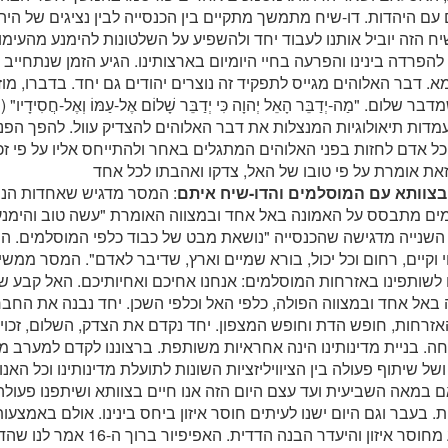
עם היהדות. דו-שיח מתמשך מתקיים בין הכנסייה לבין נציגים של היהד
ח הזה יוביל אותנו לעבוד יחד ולהשפיע על השלטונות להימנע מהעימו
להפרדה בינינו והפרעה בחיי היומיום בארצותינו. הגיע הזמן שנתחייב 
מא. דבר האלוהים מגייס לתפקיד זה נוצרים יהודים גם יחד. בדברו, מו
דות תיאולוגיות המנצלות את דבר האלוהים להצדיק עוול. להפך הפני
כל אדם לחזות בפני האלוהים המתגלים באחר ולהתייחס אליו על פי זכוי
בצוותא עם המוסלמים והדו-שיח איתם
: המסר מדגיש שאחדות הנו
ים מתבסס על האמונה באל אחד ובמצווה האומרת "עשה טוב והימנע
 השנייה מדגישה שהכנסייה "נושאת מבט של כבוד כלפי המוסלמים. הם
 וקיים, רחום וכל יכול, בורא שמיים וארץ, שדיבר לאדם". המסר ממשיך
לשותפינו באזרחות המוסלמים: אנחנו אחיכם ואחיותיכם. האל קבע ש
באל אחד ובמצווה הפולה, כלפי האל וכלפי השכן. יחד נבנה את החב
זרחות, חופש הדת וחופש המצפון. יחד נקדם את הצדק, השלום, זכוי
. בניית מדינותינו הינה אחראיות משותפת. ברצוננו לקדם למערב מופ
של שיתוף פעולה בין הציוויליזציות השונות לתועלת מדינותינו וכל האנ
במאה השביעית ועד עצם היום הזה אנו חיים בצוותא ושיתפנו פעולה ב
 בעבר וגם היום ישנו לעיתים חוסר איזון ביחס בינינו. אולם באמצעות
להימנע מחוסר איזון והיעדר הבנה הדדית