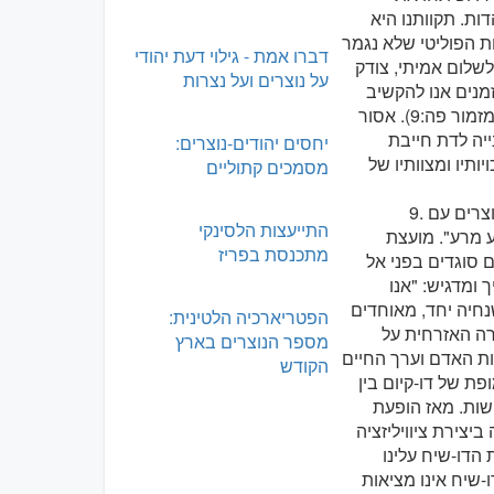
ות. תקוותנו היא
ת הפוליטי שלא נגמר
דברו אמת - גילוי דעת יהודי
לשלום אמיתי, צודק
על נוצרים ועל נצרות
זמנים אנו להקשיב
לקולו שמדבר שלום. "מַה-יְדַבֵּר הָאֵל יְהוָה כִּי יְדַבֵּר שָׁלוֹם אֶל-עַמּוֹ וְאֶל-חֲסִידָיו" (מזמור פה:9). אסור
יה לדת חייבת
יחסים יהודים-נוצרים:
ותיו ומצוותיו של
מסמכים קתוליים
צרים עם
התייעצות הלסינקי
 מרע". מועצת
מתכנסת בפריז
 סוגדים בפני אל
 ומדגיש: "אנו
נחיה יחד, מאוחדים
הפטריארכיה הלטינית:
רה האזרחית על
מספר הנוצרים בארץ
ות האדם וערך החיים
הקודש
ת של דו-קיום בין
ושות. מאז הופעת
יצירת ציוויליזציה
 הדו-שיח עלינו
. האפיפיור ברוך ה-16 אמר לנו שהדו-שיח אינו מציאות