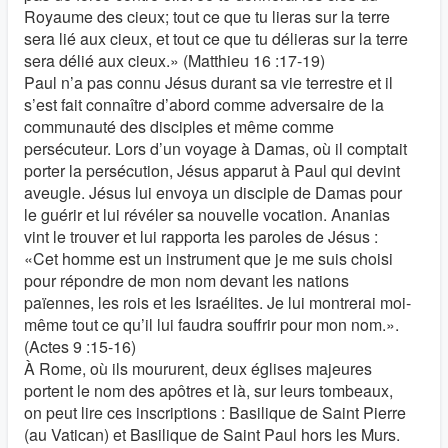
Royaume des cieux; tout ce que tu lieras sur la terre
sera lié aux cieux, et tout ce que tu délieras sur la terre
sera délié aux cieux.» (Matthieu 16 :17-19)
Paul n’a pas connu Jésus durant sa vie terrestre et il
s’est fait connaître d’abord comme adversaire de la
communauté des disciples et même comme
persécuteur. Lors d’un voyage à Damas, où il comptait
porter la persécution, Jésus apparut à Paul qui devint
aveugle. Jésus lui envoya un disciple de Damas pour
le guérir et lui révéler sa nouvelle vocation. Ananias
vint le trouver et lui rapporta les paroles de Jésus :
«Cet homme est un instrument que je me suis choisi
pour répondre de mon nom devant les nations
païennes, les rois et les Israélites. Je lui montrerai moi-
même tout ce qu’il lui faudra souffrir pour mon nom.».
(Actes 9 :15-16)
À Rome, où ils moururent, deux églises majeures
portent le nom des apôtres et là, sur leurs tombeaux,
on peut lire ces inscriptions : Basilique de Saint Pierre
(au Vatican) et Basilique de Saint Paul hors les Murs.