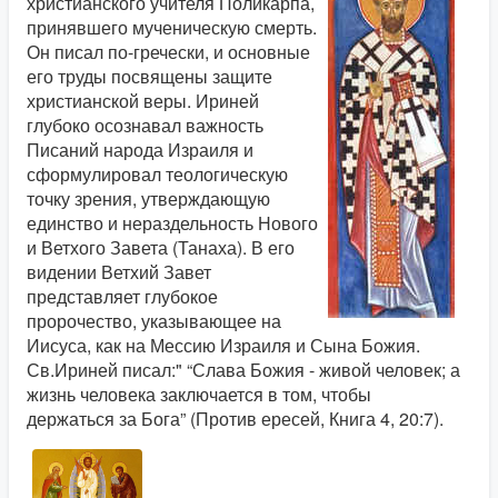
христианского учителя Поликарпа,
принявшего мученическую смерть.
Он писал по-гречески, и основные
его труды посвящены защите
христианской веры. Ириней
глубоко осознавал важность
Писаний народа Израиля и
сформулировал теологическую
точку зрения, утверждающую
единство и нераздельность Нового
и Ветхого Завета (Танаха). В его
видении Ветхий Завет
представляет глубокое
пророчество, указывающее на
Иисуса, как на Мессию Израиля и Сына Божия.
Св.Ириней писал:" “Слава Божия - живой человек; а
жизнь человека заключается в том, чтобы
держаться за Бога” (Против ересей, Книга 4, 20:7).