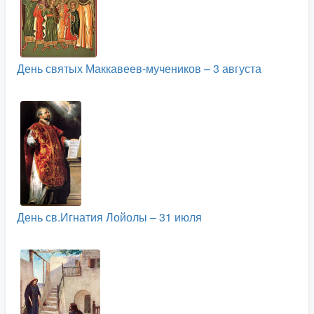
День святых Маккавеев-мучеников – 3 августа
День св.Игнатия Лойолы – 31 июля