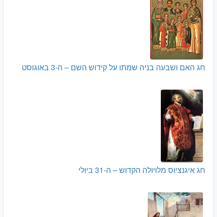
חג האם ושבעה בניה שמתו על קידוש השם – ה-3 באוגוסט
חג איגנציוס מלויולה הקדוש – ה-31 ביולי