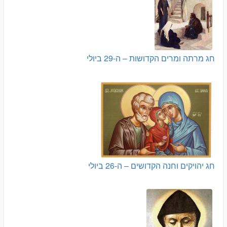
חג מרתה ומרים הקדושות – ה-29 ביולי
חג יהויקים וחנה הקדושים – ה-26 ביולי