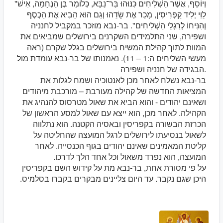
"וְיוֹסֵף, אֲשֶׁר הַשְּׁלִיחִים כִּנּוּהוּ בַּר־נַבָּא, כְּלוֹמַר בֶּן הַנֶּחָמָה, אִישׁ
לֵוִי יְלִיד קַפְרִיסִין, מָכַר אֶת שָׂדֵהוּ וְגַם הוּא הֵבִיא אֶת הַכֶּסֶף
וְהִנִּיחוֹ לְרַגְלֵי הַשְּׁלִיחִים". בר-נבא מוזכר במקביל לחנניה
ושפירה, שני התלמידים השקרנים בירושלים שמביאים את
המוות לתוך קהילת המשיח בירושלים בגלל שקרם (ראה
מעשי השליחים ה:1 – 11). נאמנותו של בר-נבא עומדת מול
הבגידה של חנניה ושפירה.
בר-נבא נשלח לאחר מכן לאנטוכיה ושמח לגלות את
המציאות החדשה של קהילה מעורבת – מורכבת מיהודים
ושאינם יהודים - והוא הביא את שאול מטרסוס להנהיג את
הקהילה. לאחר מכן, הוא ייצא עם שאול למסע הראשון של
הכרזת הבשורה בקפריסין ובאסיה הקטנה. הוא נתלווה
לשאול בנסיעתו לירושלים לרגל המועצה שהחליטה על
קליטת המאמינים שאינם יהודים בגוף הכנסייה. לאחר
המועצה, הוא נפרד משאול וכל אחד הלך לדרכו.
על פי מסורת אחת, בר-נבא מת על קידוש השם בקפריסין
היכן שגם נקבר. עד היום צליינים מבקרים בקברו בסלמיס.