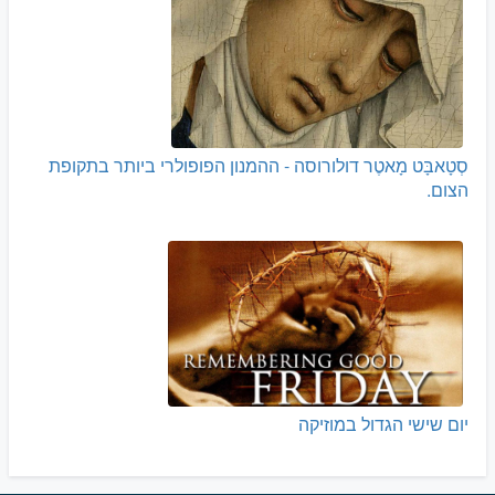
סְטָאבָּט מָאטֶר דולורוסה - ההמנון הפופולרי ביותר בתקופת
הצום.
יום שישי הגדול במוזיקה