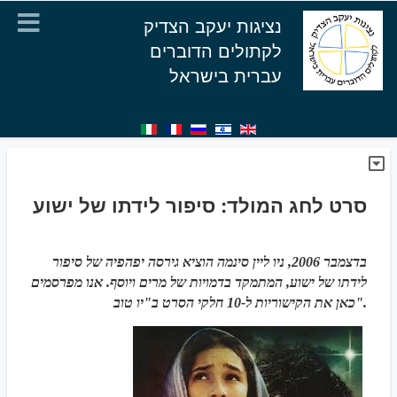
נציגות יעקב הצדיק
לקתולים הדוברים
עברית בישראל
סרט לחג המולד: סיפור לידתו של ישוע
בדצמבר 2006, ניו ליין סינמה הוציא גירסה יפהפיה של סיפור
לידתו של ישוע, המתמקד בדמויות של מרים ויוסף. אנו מפרסמים
כאן את הקישוריות ל-10 חלקי הסרט ב"יו טוב".